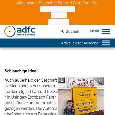
Skip
Allgemeiner Deutscher Fahrrad-Club Frankfurt
to
ADFC unterstützen
content
Presse
Newsletter
Suchen
Artikel dieser Ausgabe
Schlauchige Idee!
Auch außerhalb der Geschäft
szeiten können bei unserem
Fördermitglied Fahrrad Becke
r in Usingen-Eschbach Fahrr
adschläuche am Automaten
gezogen werden. Der Automa
t befindet sich am Fahrradge