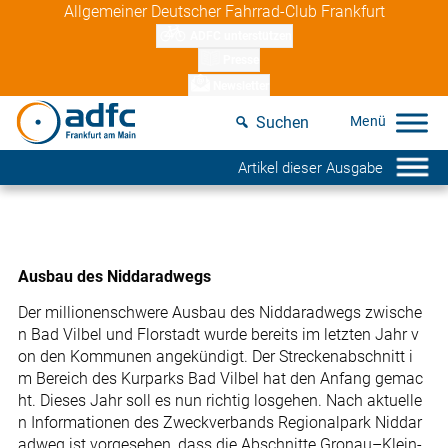
Skip
Allgemeiner Deutscher Fahrrad-Club Frankfurt
to
ADFC unterstützen
content
Presse
Newsletter
Suchen
Artikel dieser Ausgabe
Ausbau des Niddaradwegs
Der millionenschwere Ausbau des Niddaradwegs zwische
n Bad Vilbel und Florstadt wurde bereits im letzten Jahr v
on den Kommunen angekündigt. Der Streckenabschnitt i
m Bereich des Kurparks Bad Vilbel hat den Anfang gemac
ht. Dieses Jahr soll es nun richtig losgehen. Nach aktuelle
n Informationen des Zweckverbands Regionalpark Niddar
adweg ist vorgesehen, dass die Abschnitte Gronau–Klein-