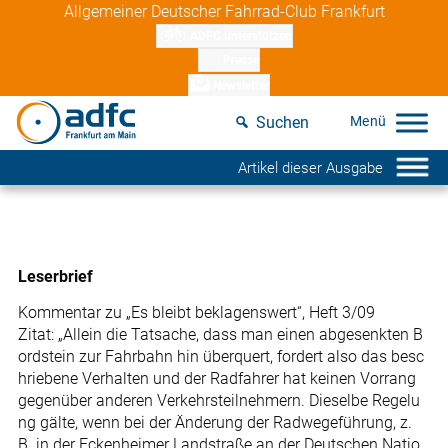
Skip
Allgemeiner Deutscher Fahrrad-Club Frankfurt
to
ADFC unterstützen
content
Presse
Newsletter
Suchen
Artikel dieser Ausgabe
Leserbrief
Kommentar zu „Es bleibt beklagenswert“, Heft 3/09
Zitat: „Allein die Tatsache, dass man einen abgesenkten B
ordstein zur Fahrbahn hin überquert, fordert also das besc
hriebene Verhalten und der Radfahrer hat keinen Vorrang
gegenüber anderen Verkehrsteilnehmern. Dieselbe Regelu
ng gälte, wenn bei der Änderung der Radwegeführung, z.
B. in der Eckenheimer Landstraße an der Deutschen Natio