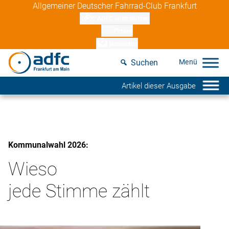
Skip
Allgemeiner Deutscher Fahrrad-Club Frankfurt
to
ADFC unterstützen
content
Presse
Newsletter
Suchen
Artikel dieser Ausgabe
Kommunalwahl 2026:
Wieso
jede Stimme zählt