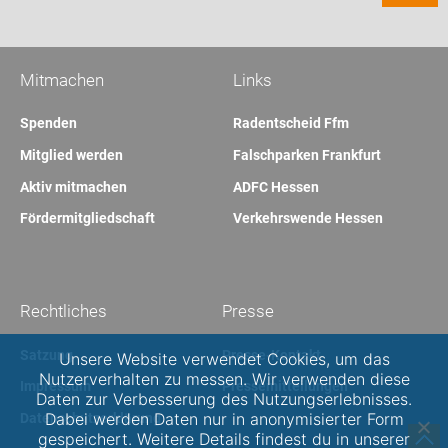
Mitmachen
Links
Spenden
Radentscheid Ffm
Mitglied werden
Falschparken Frankfurt
Aktiv mitmachen
ADFC Hessen
Fördermitgliedschaft
Verkehrswende Hessen
Rechtliches
Presse
Satzung
Presse-Kontakt
Unsere Website verwendet Cookies, um das
Nutzerverhalten zu messen. Wir verwenden diese
Impressum
Pressemitteilungen
Daten zur Verbesserung des Nutzungserlebnisses.
Dabei werden Daten nur in anonymisierter Form
Datenschutzerklärung
gespeichert. Weitere Details findest du in unserer