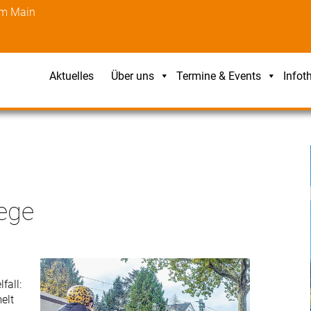
am Main
Aktuelles
Über uns
Termine & Events
Infot
ege
fall:
elt