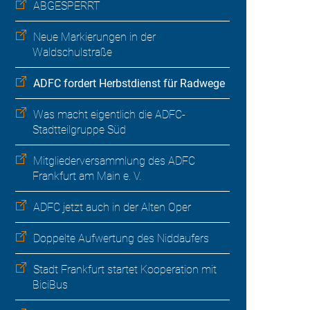
ABGESPERRT
Neue Markierungen in der
Waldschulstraße
ADFC fordert Herbstdienst für Radwege
Was macht eigentlich die ADFC-
Stadtteilgruppe Süd
Mitgliederversammlung des ADFC
Frankfurt am Main e. V.
ADFC jetzt auch in der Alten Oper
Doppelte Aufwertung des Niddaufers
Stadt Frankfurt startet Kooperation mit
BiciBus