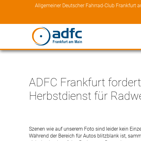
Skip
Allgemeiner Deutscher Fahrrad-Club Frankfurt 
to
content
ADFC Frankfurt ­fordert
Herbstdienst für Radw
Szenen wie auf unserem Foto sind leider kein Einzel
Während der Bereich für Autos blitzblank ist, samm