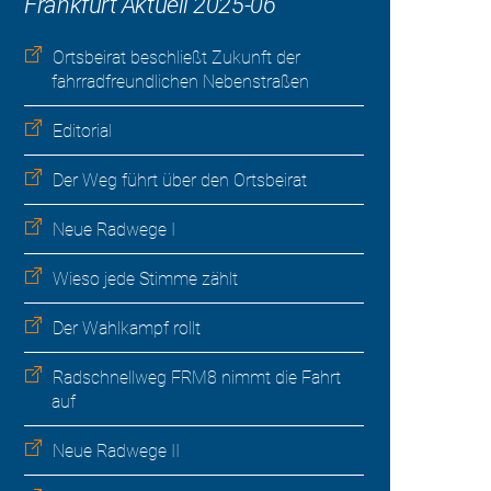
Frankfurt Aktuell 2025-06
Ortsbeirat beschließt Zukunft der
fahrradfreundlichen Nebenstraßen
Editorial
Der Weg führt über den Ortsbeirat
Neue Radwege I
Wieso jede Stimme zählt
Der Wahlkampf rollt
Radschnellweg FRM8 nimmt die Fahrt
auf
Neue Radwege II