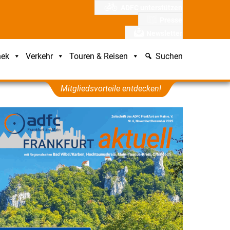
ADFC unterstützen
Presse
Newsletter
hek
Verkehr
Touren & Reisen
Suchen
Mitgliedsvorteile entdecken!