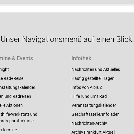
Unser Navigationsmenü auf einen Blick:
mine & Events
Infothek
night
Nachrichten und Aktuelles
e Rad+Reise
Häufig gestellte Fragen
nstaltungskalender
Infos von A bis Z
en und Radreisen
Hilfe rund ums Rad
elle Aktionen
Veranstaltungskalender
thilfe-Werkstatt und
Geschäftsstelle/Infoladen
radreparaturkurse
Nachrichten-Archiv
ertermine
Archiv Frankfurt Aktuell