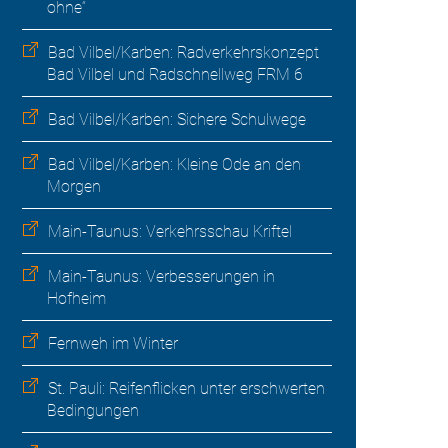
ohne“
Bad Vilbel/Karben: Radverkehrskonzept
Bad Vilbel und Radschnellweg FRM 6
Bad Vilbel/Karben: Sichere Schulwege
Bad Vilbel/Karben: Kleine Ode an den
Morgen
Main-Taunus: Verkehrsschau Kriftel
Main-Taunus: Verbesserungen in
Hofheim
Fernweh im Winter
St. Pauli: Reifenflicken unter erschwerten
Bedingungen