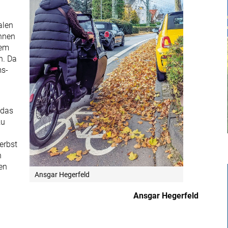
alen
innen
dem
n. Da
ms-
 das
zu
erbst
h
en
Ansgar Hegerfeld
Ansgar Hegerfeld