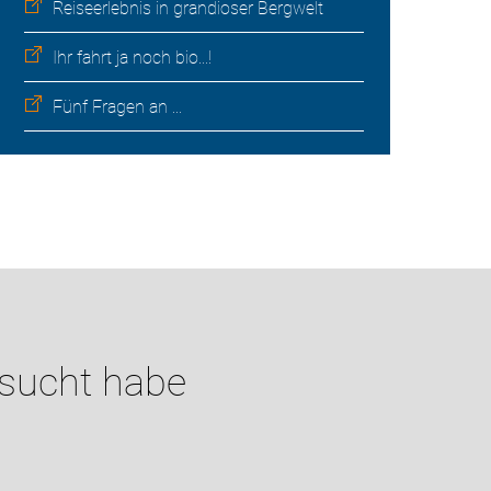
Reiseerlebnis in grandioser Bergwelt
Ihr fahrt ja noch bio...!
Fünf Fragen an ...
esucht habe