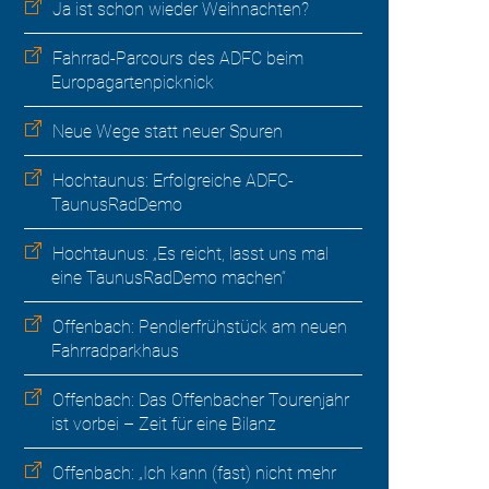
Ja ist schon wieder Weihnachten?
Fahrrad-Parcours des ADFC beim
Europagartenpicknick
Neue Wege statt neuer Spuren
Hochtaunus: Erfolgreiche ADFC-
TaunusRadDemo
Hochtaunus: „Es reicht, lasst uns mal
eine TaunusRadDemo machen“
Offenbach: Pendlerfrühstück am neuen
Fahrradparkhaus
Offenbach: Das Offenbacher Tourenjahr
ist vorbei – Zeit für eine Bilanz
Offenbach: „Ich kann (fast) nicht mehr