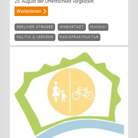
25. August der Öffentlichkeit vorgestellt.
Weiterlesen
BERLINER STRASSE
INNENSTADT
MAINKAI
POLITIK & VERKEHR
RADINFRASTRUKTUR