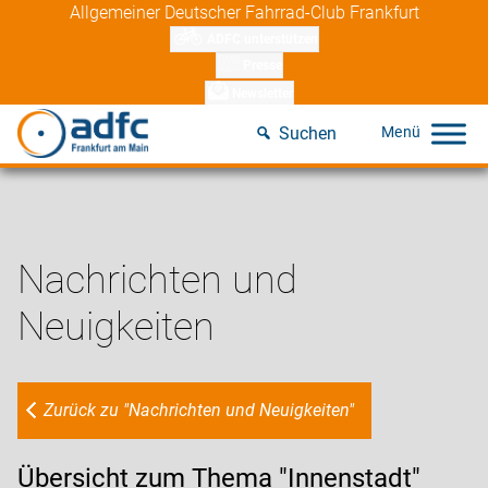
Skip
Allgemeiner Deutscher Fahrrad-Club Frankfurt
to
ADFC unterstützen
content
Presse
Newsletter
Suchen
Nachrichten und
Neuigkeiten
Zurück zu "Nachrichten und Neuigkeiten"
Übersicht zum Thema "Innenstadt"