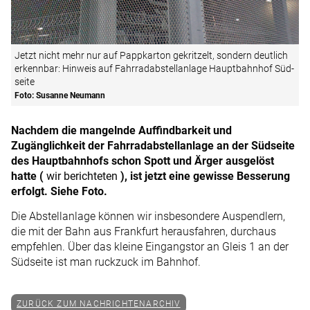
Jetzt nicht mehr nur auf Papp­kar­ton ge­krit­zelt, son­dern deut­lich
er­kenn­bar: Hin­weis auf Fahr­rad­ab­stell­an­la­ge Haupt­bahn­hof Süd­
sei­te
Foto: Susanne Neumann
Nachdem die mangelnde Auf­find­bar­keit und
Zugänglichkeit der Fahrradabstellanlage an der Südseite
des Hauptbahnhofs schon Spott und Ärger ausgelöst
hatte (
wir be­rich­te­ten
), ist jetzt ei­ne ge­wisse Bes­se­rung
er­folgt. Siehe Foto.
Die Abstellanlage können wir insbesondere Auspendlern,
die mit der Bahn aus Frankfurt herausfahren, durchaus
empfehlen. Über das kleine Eingangstor an Gleis 1 an der
Südseite ist man ruckzuck im Bahnhof.
ZURÜCK ZUM NACHRICHTENARCHIV