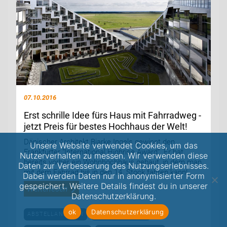
07.10.2016
Erst schrille Idee fürs Haus mit Fahrradweg -
jetzt Preis für bestes Hochhaus der Welt!
Dänischer Architekt Bjarke Ingels gewinnt den
Unsere Website verwendet Cookies, um das
Frankfurter "International Highrise Award". Er hat
Nutzerverhalten zu messen. Wir verwenden diese
bereits vorher ein Wohnhochhaus gebaut, in dem man
Daten zur Verbesserung des Nutzungserlebnisses.
mit dem Fahrrad bis in den 14. Stock fahren kann!...
Dabei werden Daten nur in anonymisierter Form
gespeichert. Weitere Details findest du in unserer
Weiterlesen
Datenschutzerklärung.
ok
Datenschutzerklärung
ABSTELLANLAGEN
KUNST & KULTUR