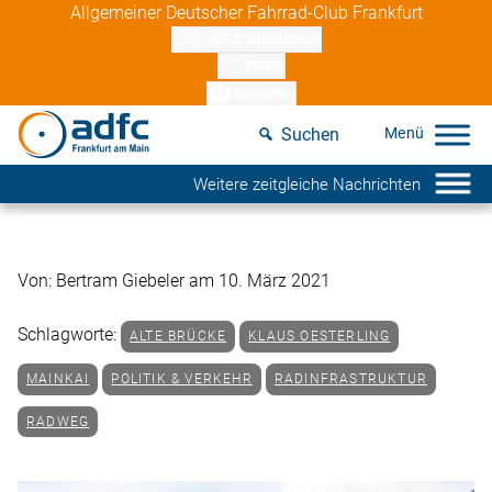
Skip
Allgemeiner Deutscher Fahrrad-Club Frankfurt
to
ADFC unterstützen
content
Presse
Newsletter
Suchen
Weitere zeitgleiche Nachrichten
Von: Bertram Giebeler am 10. März 2021
Schlagworte:
ALTE BRÜCKE
KLAUS OESTERLING
MAINKAI
POLITIK & VERKEHR
RADINFRASTRUKTUR
RADWEG