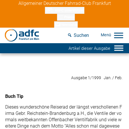
Skip
Allgemeiner Deutscher Fahrrad-Club Frankfurt
to
ADFC unterstützen
content
Presse
Newsletter
Suchen
Artikel dieser Ausgabe
Ausgabe 1/1999 Jan. / Feb.
Buch Tip
Dieses wunderschöne Reiserad der längst verschollenen F
irma Gebr. Reichstein-Brandenburg a.H., die Ventile der vo
rmals weitbekannten Offenbacher Ventilfabrik und viele w
eitere Dinge nach dem Motto "Alles schon mal dagewese