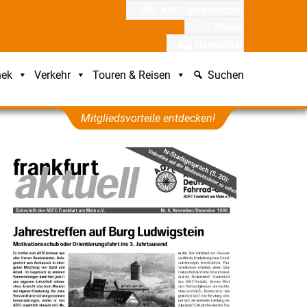
ADFC unterstützen
Presse
Newsletter
hek
Verkehr
Touren & Reisen
Suchen
Mitgliedsvorteile entdecken!