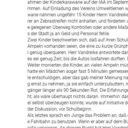
ahmen der Kinderkarawane auf der IAA im Septemb
mmen. Auf Einladung des Vereins Umweltlernen wa
wane nahmen ungefähr 15 Kinder Herrn Vandreike 
rer an Zebrastreifen nicht anhalten, und forderten
e gelegenen Überweg Kontrollen oder andere Maßn
s der Stadt ja an Geld und Personal fehle.
Zwei Kinder beschwerten sich, daß auf ihren Sch
Ampeln vorhanden seien, die eine zu kurze Grünph
l genug überqueren. Herr Vandreike antwortete da
es sei genug Zeit, bis die Autos losfahren dürften.
Weiter monierten die Kinder, an vielen Ampeln müs
hatte ein Mädchen sogar fast 5 Minuten gemesse
le entschuldigen, aber das gab meiner Meinung na
g ernst zu nehmen, ja sie einfach unterzubuttern, 
gänger länger als 90 Sekunden Rot. Die Erfahru
ht, als wäre überhaupt nichts daran. Immerhin: da
el selbst überzeugen konnte, wurde auf Initiativ
der Diskussion, vor Schulbeginn.
Als letztes sprach ein Junge das Problem an, daß e
e Fahrbahn zu benutzen. Wenn er aber auf dem Bürg
raße verwiesen. An diesem Punkt hat Herr Vandreik