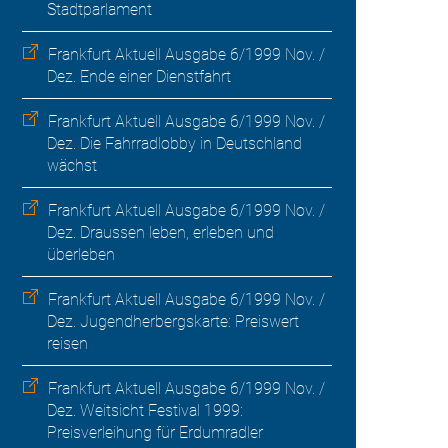
Stadtparlament
Frankfurt Aktuell Ausgabe 6/1999 Nov. /
Dez. Ende einer Dienstfahrt
Frankfurt Aktuell Ausgabe 6/1999 Nov. /
Dez. Die Fahrradlobby in Deutschland
wächst
Frankfurt Aktuell Ausgabe 6/1999 Nov. /
Dez. Draussen leben, erleben und
überleben
Frankfurt Aktuell Ausgabe 6/1999 Nov. /
Dez. Jugendherbergskarte: Preiswert
reisen
Frankfurt Aktuell Ausgabe 6/1999 Nov. /
Dez. Weitsicht Festival 1999:
Preisverleihung für Erdumradler