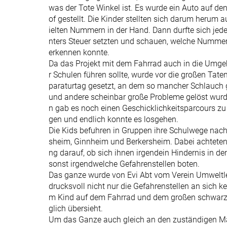
was der Tote Winkel ist. Es wurde ein Auto auf de
of gestellt. Die Kinder stellten sich darum herum a
ielten Nummern in der Hand. Dann durfte sich jede
nters Steuer setzten und schauen, welche Numm
erkennen konnte.
Da das Projekt mit dem Fahrrad auch in die Umg
r Schulen führen sollte, wurde vor die großen Tate
paraturtag gesetzt, an dem so mancher Schlauch g
und andere scheinbar große Probleme gelöst wur
n gab es noch einen Geschicklichkeitsparcours zu
gen und endlich konnte es losgehen.
Die Kids befuhren in Gruppen ihre Schulwege nac
sheim, Ginnheim und Berkersheim. Dabei achteten 
ng darauf, ob sich ihnen irgendein Hindernis in de
sonst irgendwelche Gefahrenstellen boten.
Das ganze wurde von Evi Abt vom Verein Umweltle
drucksvoll nicht nur die Gefahrenstellen an sich 
m Kind auf dem Fahrrad und dem großen schwarz
glich übersieht.
Um das Ganze auch gleich an den zuständigen Mann