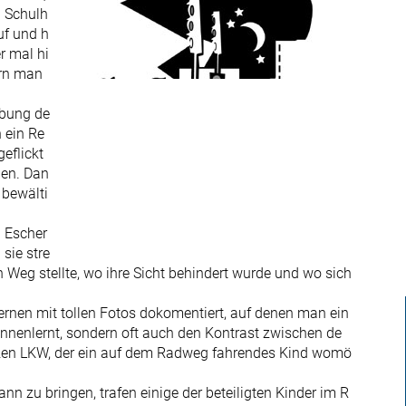
n Schulh
uf und h
r mal hi
ern man
ebung de
n ein Re
eflickt
den. Dan
 bewälti
h Escher
sie stre
n Weg stellte, wo ihre Sicht behindert wurde und wo sich
rnen mit tollen Fotos dokomentiert, auf denen man ein
kennenlernt, sondern oft auch den Kontrast zwischen de
en LKW, der ein auf dem Radweg fahrendes Kind womö
 zu bringen, trafen einige der beteiligten Kinder im R