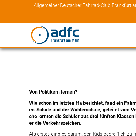
Skip
Allgemeiner Deutscher Fahrrad-Club Frankfurt 
to
content
Von Politikern lernen?
Wie schon im letzten ffa berichtet, fand ein Fah
en-Schule und der Wöhlerschule, geleitet vom V
che lernten die Schüler aus drei fünften Klassen 
er die Verkehrszeichen.
Als erstes ging es darum, den Kids begreiflich zu