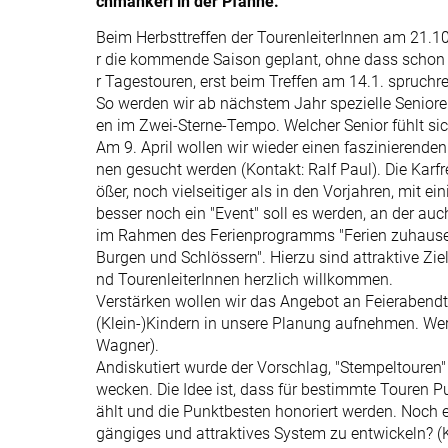
chmankerl in der Pfanne.
Beim Herbsttreffen der TourenleiterInnen am 21.1
r die kommende Saison geplant, ohne dass schon vi
r Tagestouren, erst beim Treffen am 14.1. spruchr
So werden wir ab nächstem Jahr spezielle Seniore
en im Zwei-Sterne-Tempo. Welcher Senior fühlt si
Am 9. April wollen wir wieder einen faszinierende
nen gesucht werden (Kontakt: Ralf Paul). Die Karfr
ößer, noch vielseitiger als in den Vorjahren, mit ei
besser noch ein "Event" soll es werden, an der a
im Rahmen des Ferienprogramms "Ferien zuhause"
Burgen und Schlössern". Hierzu sind attraktive Zi
nd TourenleiterInnen herzlich willkommen.
Verstärken wollen wir das Angebot an Feierabendt
(Klein-)Kindern in unsere Planung aufnehmen. We
Wagner).
Andiskutiert wurde der Vorschlag, "Stempeltouren
wecken. Die Idee ist, dass für bestimmte Touren
ählt und die Punktbesten honoriert werden. Noch er
gängiges und attraktives System zu entwickeln? (K