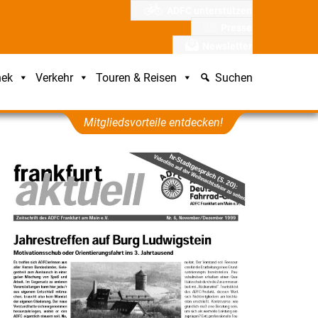
ADFC unterstützen
Presse
Newsletter
hek
Verkehr
Touren & Reisen
Suchen
Mitgliedsvorteile entdecken!