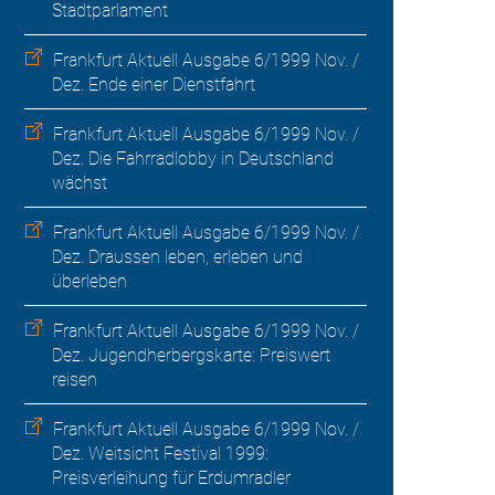
Stadtparlament
Frankfurt Aktuell Ausgabe 6/1999 Nov. /
Dez. Ende einer Dienstfahrt
Frankfurt Aktuell Ausgabe 6/1999 Nov. /
Dez. Die Fahrradlobby in Deutschland
wächst
Frankfurt Aktuell Ausgabe 6/1999 Nov. /
Dez. Draussen leben, erleben und
überleben
Frankfurt Aktuell Ausgabe 6/1999 Nov. /
Dez. Jugendherbergskarte: Preiswert
reisen
Frankfurt Aktuell Ausgabe 6/1999 Nov. /
Dez. Weitsicht Festival 1999:
Preisverleihung für Erdumradler