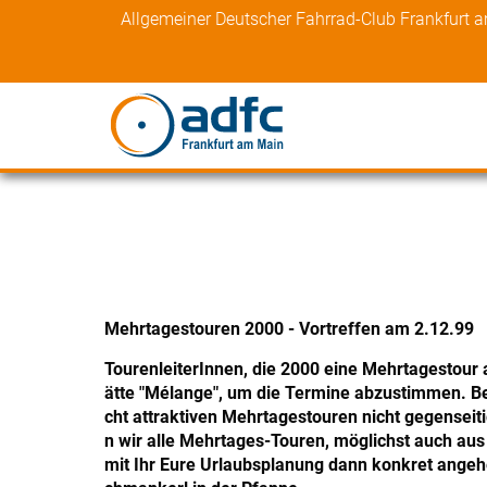
Skip
Allgemeiner Deutscher Fahrrad-Club Frankfurt 
to
content
Mehrtagestouren 2000 - Vortreffen am 2.12.99
TourenleiterInnen, die 2000 eine Mehrtagestour a
ätte "Mélange", um die Termine abzustimmen. Begi
cht attraktiven Mehrtagestouren nicht gegense
n wir alle Mehrtages-Touren, möglichst auch aus
mit Ihr Eure Urlaubsplanung dann konkret angehen