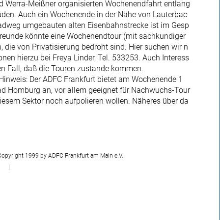
nd Werra-Meißner organisierten Wochenendfahrt entlang
 Süden. Auch ein Wochenende in der Nähe von Lauterbac
rradweg umgebauten alten Eisenbahnstrecke ist im Gesp
freunde könnte eine Wochenendtour (mit sachkundiger
 die von Privatisierung bedroht sind. Hier suchen wir n
onen hierzu bei Freya Linder, Tel. 533253. Auch Interess
en Fall, daß die Touren zustande kommen.
Hinweis: Der ADFC Frankfurt bietet am Wochenende 1
Bad Homburg an, vor allem geeignet für Nachwuchs-Tour
 diesem Sektor noch aufpolieren wollen. Näheres über da
Copyright 1999 by ADFC Frankfurt am Main e.V.
|