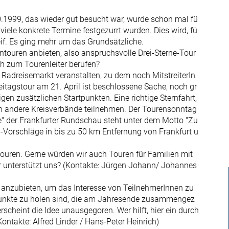
0.1999, das wieder gut besucht war, wurde schon mal fü
ele konkrete Termine festgezurrt wurden. Dies wird, fü
eif. Es ging mehr um das Grundsätzliche.
ntouren anbieten, also anspruchsvolle Drei-Sterne-Tour
ch zum Tourenleiter berufen?
n Radreisemarkt veranstalten, zu dem noch MitstreiterIn
eitagstour am 21. April ist beschlossene Sache, noch gr
nigen zusätzlichen Startpunkten. Eine richtige Sternfahrt,
uch andere Kreisverbände teilnehmen. Der Tourensonntag
 der Frankfurter Rundschau steht unter dem Motto "Zu
el-Vorschläge in bis zu 50 km Entfernung von Frankfurt u
ouren. Gerne würden wir auch Touren für Familien mit
r unterstützt uns? (Kontakte: Jürgen Johann/ Johannes
" anzubieten, um das Interesse von TeilnehmerInnen zu
 Punkte zu holen sind, die am Jahresende zusammengez
scheint die Idee unausgegoren. Wer hilft, hier ein durch
ontakte: Alfred Linder / Hans-Peter Heinrich)