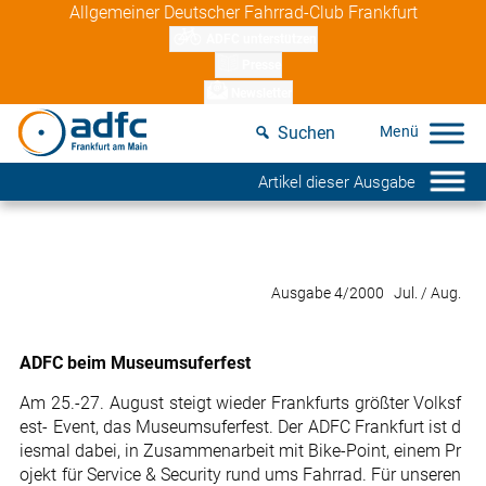
Skip
Allgemeiner Deutscher Fahrrad-Club Frankfurt
to
ADFC unterstützen
content
Presse
Newsletter
Suchen
Artikel dieser Ausgabe
Ausgabe 4/2000 Jul. / Aug.
ADFC beim Museumsuferfest
Am 25.-27. August steigt wieder Frankfurts größter Volksf
est- Event, das Museumsuferfest. Der ADFC Frankfurt ist d
iesmal dabei, in Zusammenarbeit mit Bike-Point, einem Pr
ojekt für Service & Security rund ums Fahrrad. Für unseren