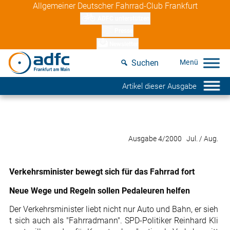
Skip
Allgemeiner Deutscher Fahrrad-Club Frankfurt
to
ADFC unterstützen
content
Presse
Newsletter
Suchen
Artikel dieser Ausgabe
Ausgabe 4/2000 Jul. / Aug.
Verkehrsminister bewegt sich für das Fahrrad fort
Neue Wege und Regeln sollen Pedaleuren helfen
Der Verkehrsminister liebt nicht nur Auto und Bahn, er sieh
t sich auch als "Fahrradmann". SPD-Politiker Reinhard Kli