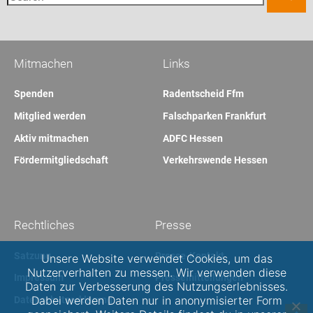
Mitmachen
Links
Spenden
Radentscheid Ffm
Mitglied werden
Falschparken Frankfurt
Aktiv mitmachen
ADFC Hessen
Fördermitgliedschaft
Verkehrswende Hessen
Rechtliches
Presse
Satzung
Presse-Kontakt
Unsere Website verwendet Cookies, um das
Nutzerverhalten zu messen. Wir verwenden diese
Impressum
Pressemitteilungen
Daten zur Verbesserung des Nutzungserlebnisses.
Dabei werden Daten nur in anonymisierter Form
Datenschutzerklärung