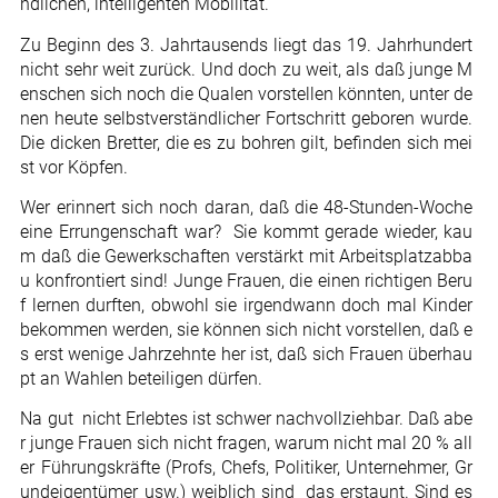
ndlichen, intelligenten Mobilität.
Zu Beginn des 3. Jahrtausends liegt das 19. Jahrhundert
nicht sehr weit zurück. Und doch zu weit, als daß junge M
enschen sich noch die Qualen vorstellen könnten, unter de
nen heute selbstverständlicher Fortschritt geboren wurde.
Die dicken Bretter, die es zu bohren gilt, befinden sich mei
st vor Köpfen.
Wer erinnert sich noch daran, daß die 48-Stunden-Woche
eine Errungenschaft war?  Sie kommt gerade wieder, kau
m daß die Gewerkschaften verstärkt mit Arbeitsplatzabba
u konfrontiert sind! Junge Frauen, die einen richtigen Beru
f lernen durften, obwohl sie irgendwann doch mal Kinder
bekommen werden, sie können sich nicht vorstellen, daß e
s erst wenige Jahrzehnte her ist, daß sich Frauen überhau
pt an Wahlen beteiligen dürfen.
Na gut  nicht Erlebtes ist schwer nachvollziehbar. Daß abe
r junge Frauen sich nicht fragen, warum nicht mal 20 % all
er Führungskräfte (Profs, Chefs, Politiker, Unternehmer, Gr
undeigentümer usw.) weiblich sind  das erstaunt. Sind es