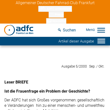
Skip
Allgemeiner Deutscher Fahrrad-Club Frankfurt
to
ADFC unterstützen
content
Presse
Newsletter
Suchen
Artikel dieser Ausgabe
Ausgabe 5/2000 Sep. / Okt.
Leser BRIEFE
Ist die Frauenfrage ein Problem der Geschichte?
Der ADFC hat sich Großes vorgenommen: gesellschaftlich
e Veränderungen  hin zu einer menschen- und umweltfreu