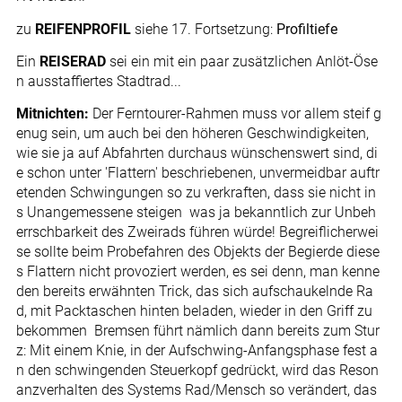
zu
REIFENPROFIL
siehe 17. Fortsetzung:
Profiltiefe
Ein
REISERAD
sei ein mit ein paar zusätzlichen Anlöt-Öse
n ausstaffiertes Stadtrad...
Mitnichten:
Der Ferntourer-Rahmen muss vor allem steif g
enug sein, um auch bei den höheren Geschwindigkeiten,
wie sie ja auf Abfahrten durchaus wünschenswert sind, di
e schon unter 'Flattern' beschriebenen, unvermeidbar auftr
etenden Schwingungen so zu verkraften, dass sie nicht in
s Unangemessene steigen  was ja bekanntlich zur Unbeh
errschbarkeit des Zweirads führen würde! Begreiflicherwei
se sollte beim Probefahren des Objekts der Begierde diese
s Flattern nicht provoziert werden, es sei denn, man kenne
den bereits erwähnten Trick, das sich aufschaukelnde Ra
d, mit Packtaschen hinten beladen, wieder in den Griff zu
bekommen  Bremsen führt nämlich dann bereits zum Stur
z: Mit einem Knie, in der Aufschwing-Anfangsphase fest a
n den schwingenden Steuerkopf gedrückt, wird das Reson
anzverhalten des Systems Rad/Mensch so verändert, das