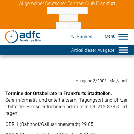
Skip
Allgemeiner Deutscher Fahrrad-Club Frankfurt
to
ADFC unterstützen
content
Presse
Newsletter
Suchen
Artikel dieser Ausgabe
Ausgabe 3/2001 Mai/Junil
Termine der Ortsbeiräte in Frankfurts Stadtteilen.
Sehr informativ und unterhaltsam. Tagungsort und Uhrzei
t bitte der Presse entnehmen oder unter Tel. 212-33870 erf
ragen.
OBR 1 (Bahnhof/Gallus/Innenstadt) 29.05.