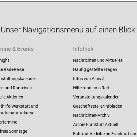
Unser Navigationsmenü auf einen Blick:
mine & Events
Infothek
night
Nachrichten und Aktuelles
e Rad+Reise
Häufig gestellte Fragen
nstaltungskalender
Infos von A bis Z
en und Radreisen
Hilfe rund ums Rad
elle Aktionen
Veranstaltungskalender
thilfe-Werkstatt und
Geschäftsstelle/Infoladen
radreparaturkurse
Nachrichten-Archiv
ertermine
Archiv Frankfurt Aktuell
freie Sonntage
Fahrrad-Verleiher in Frankfurt un