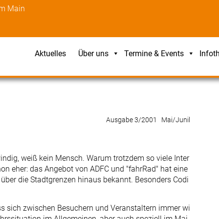
am Main
Aktuelles
Über uns
Termine & Events
Infot
Ausgabe 3/2001 Mai/Junil
indig, weiß kein Mensch. Warum trotzdem so viele Inter
on eher: das Angebot von ADFC und "fahrRad" hat eine
t über die Stadtgrenzen hinaus bekannt. Besonders Codi
ass sich zwischen Besuchern und Veranstaltern immer wi
hrssituation im Allgemeinen, aber auch speziell im Mai