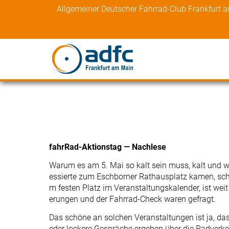
Skip
Allgemeiner Deutscher Fahrrad-Club Frankfurt 
to
content
fahrRad-Aktionstag — Nachlese
Warum es am 5. Mai so kalt sein muss, kalt und w
essierte zum Eschborner Rathausplatz kamen, sch
m festen Platz im Veranstaltungskalender, ist wei
erungen und der Fahrrad-Check waren gefragt.
Das schöne an solchen Veranstaltungen ist ja, d
eder lockere Gespräche ergeben über die Radverke