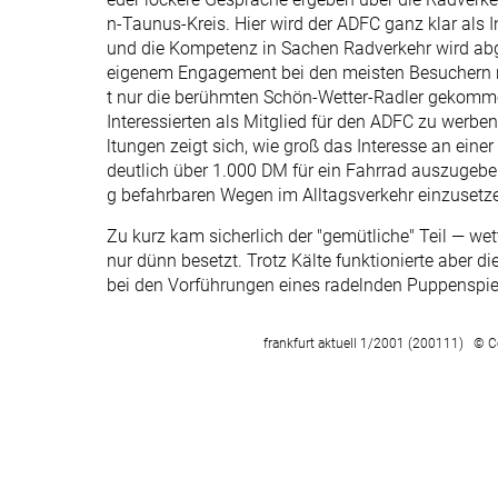
n-Taunus-Kreis. Hier wird der ADFC ganz klar als 
und die Kompetenz in Sachen Radverkehr wird abgef
eigenem Engagement bei den meisten Besuchern n
t nur die berühmten Schön-Wetter-Radler gekomme
Interessierten als Mitglied für den ADFC zu werben
ltungen zeigt sich, wie groß das Interesse an einer
deutlich über 1.000 DM für ein Fahrrad auszugeben
g befahrbaren Wegen im Alltagsverkehr einzusetz
Zu kurz kam sicherlich der "gemütliche" Teil — we
nur dünn besetzt. Trotz Kälte funktionierte aber d
bei den Vorführungen eines radelnden Puppenspiel
frankfurt aktuell 1/2001 (200111) © C