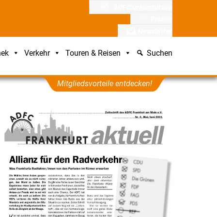
ADFC unterstützen
Presse
Newsletter
hek
Verkehr
Touren & Reisen
Suchen
Mitgliedsvorteile entdecken!