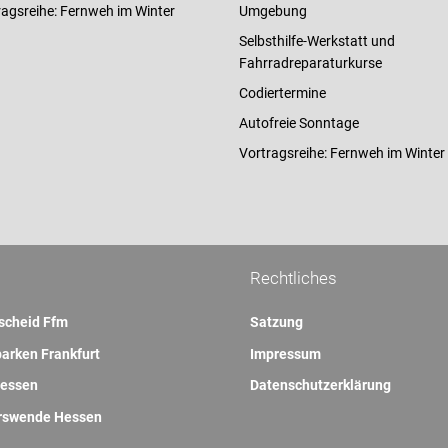
ragsreihe: Fernweh im Winter
Umgebung
Selbsthilfe-Werkstatt und
Fahrradreparaturkurse
Codiertermine
Autofreie Sonntage
Vortragsreihe: Fernweh im Winter
Rechtliches
scheid Ffm
Satzung
arken Frankfurt
Impressum
essen
Datenschutzerklärung
rswende Hessen