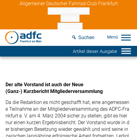
Skip
Allgemeiner Deutscher Fahrrad-Club Frankfurt
to
ADFC unterstützen
content
Presse
Newsletter
Suchen
Artikel dieser Ausgabe
Der alte Vorstand ist auch der Neue
(Ganz-) Kurzbericht Mitgliederversammlung
Da die Redaktion es nicht geschafft hat, eine angemessen
e Teilnahme an der Mitgliederversammlung des ADFC-Fra
nkfurt e. V. am 4. März 2004 sicher zu stellen, gibt es hier
nur einen kurzen Ergebnisbericht. Der Vorstand wurde in d
er bisherigen Besetzung wieder gewählt und wird seine in
zwischen langjährige erfolgreiche Arbeit fortsetzen. Ledigl