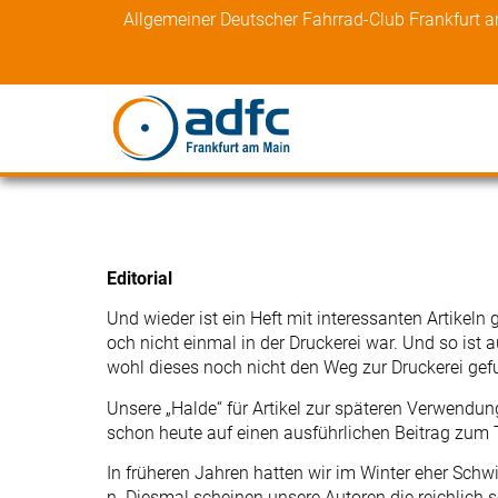
Skip
Allgemeiner Deutscher Fahrrad-Club Frankfurt 
to
content
Editorial
Und wieder ist ein Heft mit interessanten Artikeln g
och nicht einmal in der Druckerei war. Und so ist 
wohl dieses noch nicht den Weg zur Druckerei gef
Unsere „Halde“ für Artikel zur späteren Verwendung
schon heute auf einen ausführlichen Beitrag zum
In früheren Jahren hatten wir im Winter eher Sch
n. Diesmal scheinen unsere Autoren die reichlich s