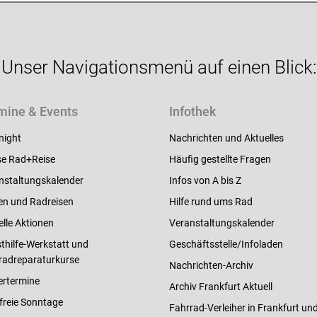
Unser Navigationsmenü auf einen Blick:
mine & Events
Infothek
night
Nachrichten und Aktuelles
e Rad+Reise
Häufig gestellte Fragen
nstaltungskalender
Infos von A bis Z
en und Radreisen
Hilfe rund ums Rad
elle Aktionen
Veranstaltungskalender
thilfe-Werkstatt und
Geschäftsstelle/Infoladen
radreparaturkurse
Nachrichten-Archiv
ertermine
Archiv Frankfurt Aktuell
freie Sonntage
Fahrrad-Verleiher in Frankfurt un