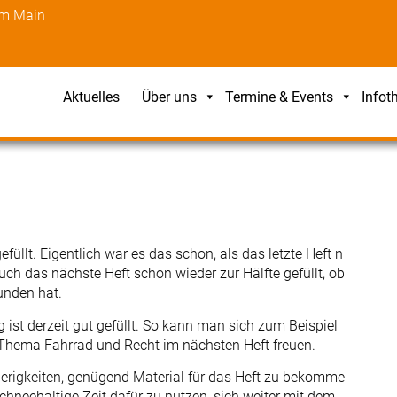
am Main
Aktuelles
Über uns
Termine & Events
Infot
efüllt. Eigentlich war es das schon, als das letzte Heft n
auch das nächste Heft schon wieder zur Hälfte gefüllt, ob
unden hat.
 ist derzeit gut gefüllt. So kann man sich zum Beispiel
 Thema Fahrrad und Recht im nächsten Heft freuen.
wierigkeiten, genügend Material für das Heft zu bekomme
chneehaltige Zeit dafür zu nutzen, sich weiter mit dem