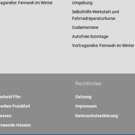
ragsreihe: Fernweh im Winter
Umgebung
Selbsthilfe-Werkstatt und
Fahrradreparaturkurse
Codiertermine
Autofreie Sonntage
Vortragsreihe: Fernweh im Winter
Rechtliches
scheid Ffm
Satzung
arken Frankfurt
Impressum
essen
Datenschutzerklärung
rswende Hessen