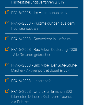
Planfeststellungsverfahren B 519
FFA-6/2008 - Im Hochtaunus aktiv
FFA-6/2008 - Kurzmeldungen aus dem
Hochtaunuskreis
FFA-6/2008 - Radverkehr in Hofheim
FFA-6/2008 - Bad Vilbel: Codierung 2008
- Alle Rekorde gebrochen
FFA-6/2008 - Bad Vilbel: Der Gute-Laune-
Macher - Aktivenporträt Josef Brückl
FFA-6/2008 - Leserbriefe
FFA-6/2008 - Und dafür fahre ich 800
Kilometer...Mit dem Rad - vom Taunus
zur Dahme