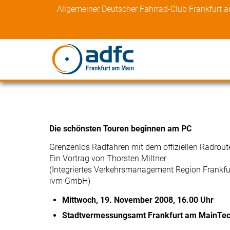
Skip
Allgemeiner Deutscher Fahrrad-Club Frankfurt 
to
content
Die schönsten Touren beginnen am PC
Grenzenlos Radfahren mit dem offiziellen Radrou
Ein Vortrag von Thorsten Miltner
(Integriertes Verkehrsmanagement Region Frankfu
ivm GmbH)
Mittwoch, 19. November 2008, 16.00 Uhr
Stadtvermessungsamt Frankfurt am MainTe