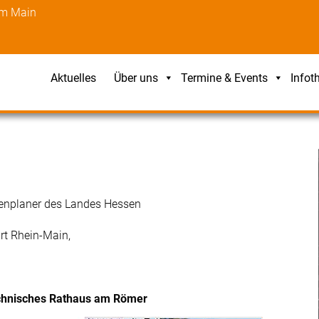
am Main
Aktuelles
Über uns
Termine & Events
Infot
tenplaner des Landes Hessen
rt Rhein-Main,
chnisches Rathaus am Römer