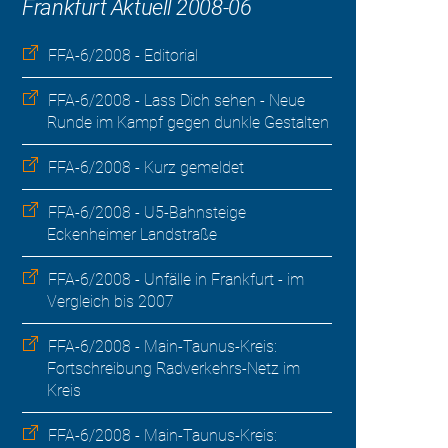
Frankfurt Aktuell 2008-06
FFA-6/2008 - Editorial
FFA-6/2008 - Lass Dich sehen - Neue
Runde im Kampf gegen dunkle Gestalten
FFA-6/2008 - Kurz gemeldet
FFA-6/2008 - U5-Bahnsteige
Eckenheimer Landstraße
FFA-6/2008 - Unfälle in Frankfurt - im
Vergleich bis 2007
FFA-6/2008 - Main-Taunus-Kreis:
Fortschreibung Radverkehrs-Netz im
Kreis
FFA-6/2008 - Main-Taunus-Kreis: