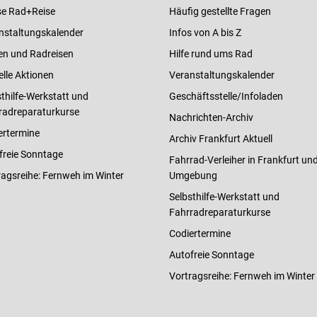
e Rad+Reise
Häufig gestellte Fragen
nstaltungskalender
Infos von A bis Z
en und Radreisen
Hilfe rund ums Rad
elle Aktionen
Veranstaltungskalender
thilfe-Werkstatt und
Geschäftsstelle/Infoladen
radreparaturkurse
Nachrichten-Archiv
ertermine
Archiv Frankfurt Aktuell
freie Sonntage
Fahrrad-Verleiher in Frankfurt un
ragsreihe: Fernweh im Winter
Umgebung
Selbsthilfe-Werkstatt und
Fahrradreparaturkurse
Codiertermine
Autofreie Sonntage
Vortragsreihe: Fernweh im Winter