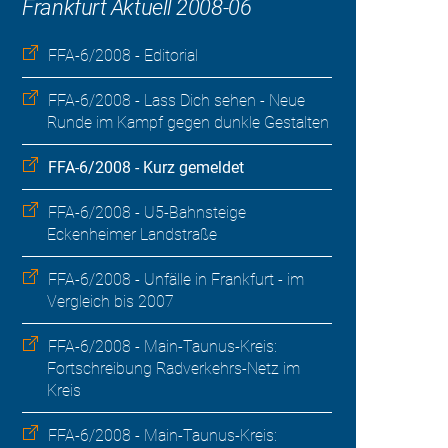
Frankfurt Aktuell 2008-06
FFA-6/2008 - Editorial
FFA-6/2008 - Lass Dich sehen - Neue
Runde im Kampf gegen dunkle Gestalten
FFA-6/2008 - Kurz gemeldet
FFA-6/2008 - U5-Bahnsteige
Eckenheimer Landstraße
FFA-6/2008 - Unfälle in Frankfurt - im
Vergleich bis 2007
FFA-6/2008 - Main-Taunus-Kreis:
Fortschreibung Radverkehrs-Netz im
Kreis
FFA-6/2008 - Main-Taunus-Kreis: