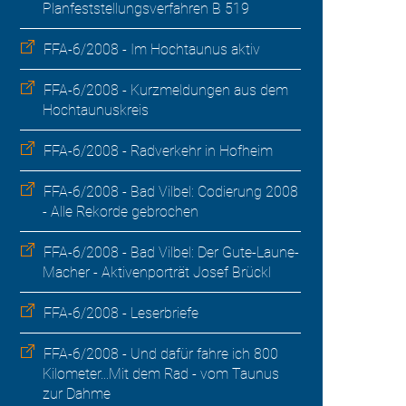
Planfeststellungsverfahren B 519
FFA-6/2008 - Im Hochtaunus aktiv
FFA-6/2008 - Kurzmeldungen aus dem
Hochtaunuskreis
FFA-6/2008 - Radverkehr in Hofheim
FFA-6/2008 - Bad Vilbel: Codierung 2008
- Alle Rekorde gebrochen
FFA-6/2008 - Bad Vilbel: Der Gute-Laune-
Macher - Aktivenporträt Josef Brückl
FFA-6/2008 - Leserbriefe
FFA-6/2008 - Und dafür fahre ich 800
Kilometer...Mit dem Rad - vom Taunus
zur Dahme