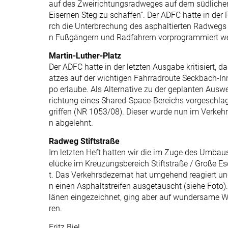
auf des Zweirichtungsradweges auf dem südlich
Eisernen Steg zu schaffen“. Der ADFC hatte in de
rch die Unterbrechung des asphaltierten Radwegs 
n Fußgängern und Radfahrern vorprogrammiert w
Martin-Luther-Platz
Der ADFC hatte in der letzten Ausgabe kritisiert, 
atzes auf der wichtigen Fahrradroute Seckbach-In
po erlaube. Als Alternative zu der geplanten Ausw
richtung eines Shared-Space-Bereichs vorgeschlag
griffen (NR 1053/08). Dieser wurde nun im Verk
n abgelehnt.
Radweg Stiftstraße
Im letzten Heft hatten wir die im Zuge des Umba
elücke im Kreuzungsbereich Stiftstraße / Große Es
t. Das Verkehrsdezernat hat umgehend reagiert u
n einen Asphaltstreifen ausgetauscht (siehe Foto)
länen eingezeichnet, ging aber auf wundersame We
ren.
Fritz Biel