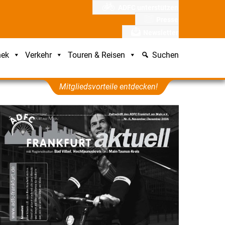
ADFC unterstützen
Presse
Newsletter
hek
Verkehr
Touren & Reisen
Suchen
Mitgliedsvorteile entdecken!