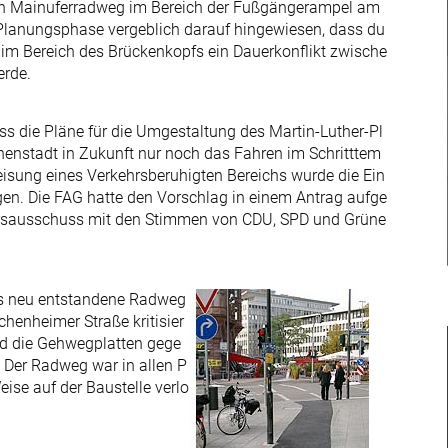
en Mainuferradweg im Bereich der Fußgängerampel am
r Planungsphase vergeblich darauf hingewiesen, dass du
im Bereich des Brückenkopfs ein Dauerkonflikt zwische
erde.
dass die Pläne für die Umgestaltung des Martin-Luther-Pl
nenstadt in Zukunft nur noch das Fahren im Schritttem
eisung eines Verkehrsberuhigten Bereichs wurde die Ein
en. Die FAG hatte den Vorschlag in einem Antrag aufge
ehrsausschuss mit den Stimmen von CDU, SPD und Grüne
us neu entstandene Radweg
chenheimer Straße kritisier
nd die Gehwegplatten gege
. Der Radweg war in allen P
ise auf der Baustelle verlo