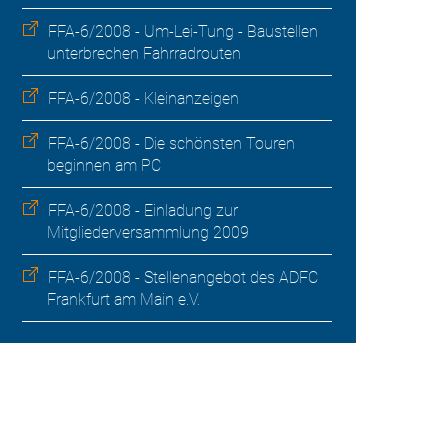
FFA-6/2008 - Um-Lei-Tung - Baustellen
unterbrechen Fahrradrouten
FFA-6/2008 - Kleinanzeigen
FFA-6/2008 - Die schönsten Touren
beginnen am PC
FFA-6/2008 - Einladung zur
Mitgliederversammlung 2009
FFA-6/2008 - Stellenangebot des ADFC
Frankfurt am Main e.V.