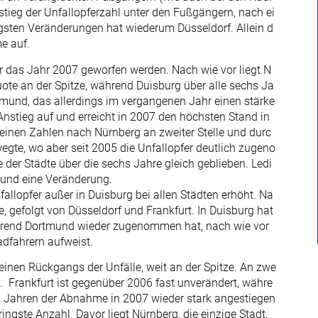
stieg der Unfallopferzahl unter den Fußgängern, nach ei
ngsten Veränderungen hat wiederum Düsseldorf. Allein d
e auf.
ür das Jahr 2007 geworfen werden. Nach wie vor liegt N
ote an der Spitze, während Duisburg über alle sechs Ja
rtmund, das allerdings im vergangenen Jahr einen stärke
 Anstieg auf und erreicht in 2007 den höchsten Stand in
seinen Zahlen nach Nürnberg an zweiter Stelle und durc
wegte, wo aber seit 2005 die Unfallopfer deutlich zugeno
der Städte über die sechs Jahre gleich geblieben. Ledi
und eine Veränderung.
fallopfer außer in Duisburg bei allen Städten erhöht. Na
e, gefolgt von Düsseldorf und Frankfurt. In Duisburg hat
rend Dortmund wieder zugenommen hat, nach wie vor
adfahrern aufweist.
leinen Rückgangs der Unfälle, weit an der Spitze. An zwe
d. Frankfurt ist gegenüber 2006 fast unverändert, währe
i Jahren der Abnahme in 2007 wieder stark angestiegen
ringste Anzahl. Davor liegt Nürnberg, die einzige Stadt,