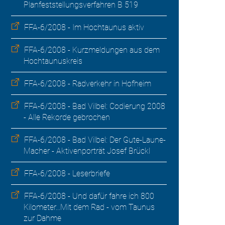
Planfeststellungsverfahren B 519
FFA-6/2008 - Im Hochtaunus aktiv
FFA-6/2008 - Kurzmeldungen aus dem
Hochtaunuskreis
FFA-6/2008 - Radverkehr in Hofheim
FFA-6/2008 - Bad Vilbel: Codierung 2008
- Alle Rekorde gebrochen
FFA-6/2008 - Bad Vilbel: Der Gute-Laune-
Macher - Aktivenporträt Josef Brückl
FFA-6/2008 - Leserbriefe
FFA-6/2008 - Und dafür fahre ich 800
Kilometer...Mit dem Rad - vom Taunus
zur Dahme