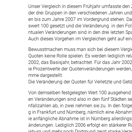
Unser Vergleich in diesem Frühjahr umfasste den
der drei Gruppen in den verschiedenen Jahren und 
en bis zum Jahre 2007 im Vordergrund stehen. Da
swert 100 gesetzt und die Veränderung in den Fol
ntualen Veränderungen sind in den drei letzten Sp
Auch dieses Vorgehen im Vergleichen geht auf ein
Bewusstmachen muss man sich bei diesem Vergleic
Quoten keine Rolle spielen. Es werden lediglich r
2002, das Basisjahr, betrachtet. Für das Jahr 2002 
ie Prozentwerte der Quotenveränderungen werden, w
mme dargestellt.
Die Veränderung der Quoten für Verletzte und Get
Von demselben festgelegten Wert 100 ausgehend sp
en Veränderungen sind also in den fünf Städten s
nfallzahlen ab, in zwei nehmen sie zu. In den fol
g in Frankfurt und Nürnberg, nämlich eine Abnah
ie anfängliche Abnahme ist in Nürnberg allerdings 
änderungen. Lediglich 2006 erfolgt ein stärkerer 
isburg und mehr noch Dortmund zeigt starke Verän