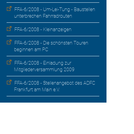
FFA-6/2008 - Um-Lei-Tung - Baustellen
unterbrechen Fahrradrouten
FFA-6/2008 - Kleinanzeigen
FFA-6/2008 - Die schönsten Touren
beginnen am PC
FFA-6/2008 - Einladung zur
Mitgliederversammlung 2009
FFA-6/2008 - Stellenangebot des ADFC
Frankfurt am Main e.V.