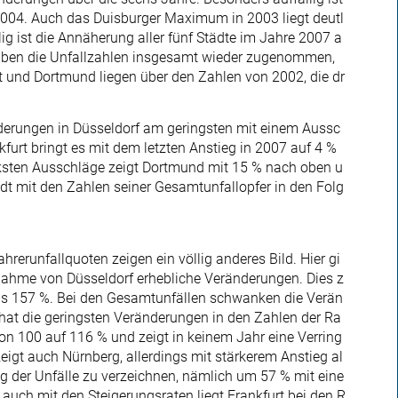
004. Auch das Duisburger Maximum in 2003 liegt deutl
ig ist die Annäherung aller fünf Städte im Jahre 2007 a
 haben die Unfallzahlen insgesamt wieder zugenommen,
 und Dortmund liegen über den Zahlen von 2002, die dr
nderungen in Düsseldorf am geringsten mit einem Aussc
urt bringt es mit dem letzten Anstieg in 2007 auf 4 %
rksten Ausschläge zeigt Dortmund mit 15 % nach oben u
adt mit den Zahlen seiner Gesamtunfallopfer in den Folg
erunfallquoten zeigen ein völlig anderes Bild. Hier gi
nahme von Düsseldorf erhebliche Veränderungen. Dies z
is 157 %. Bei den Gesamtunfällen schwanken die Verän
hat die geringsten Veränderungen in den Zahlen der Ra
von 100 auf 116 % und zeigt in keinem Jahr eine Verring
eigt auch Nürnberg, allerdings mit stärkerem Anstieg al
rung der Unfälle zu verzeichnen, nämlich um 57 % mit eine
 auch mit den Steigerungsraten liegt Frankfurt bei den R