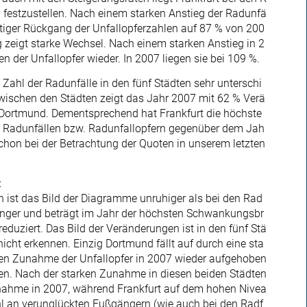
d festzustellen. Nach einem starken Anstieg der Radunfä
 stetiger Rückgang der Unfallopferzahlen auf 87 % von 200
g zeigt starke Wechsel. Nach einem starken Anstieg in 2
n der Unfallopfer wieder. In 2007 liegen sie bei 109 %.
 Zahl der Radunfälle in den fünf Städten sehr unterschi
zwischen den Städten zeigt das Jahr 2007 mit 62 % Verä
Dortmund. Dementsprechend hat Frankfurt die höchste
Radunfällen bzw. Radunfallopfern gegenüber dem Jah
chon bei der Betrachtung der Quoten in unserem letzten
:
 ist das Bild der Diagramme unruhiger als bei den Rad
ringer und beträgt im Jahr der höchsten Schwankungsbr
reduziert. Das Bild der Veränderungen ist in den fünf Stä
icht erkennen. Einzig Dortmund fällt auf durch eine sta
chen Zunahme der Unfallopfer in 2007 wieder aufgehoben
en. Nach der starken Zunahme in diesen beiden Städten
bnahme in 2007, während Frankfurt auf dem hohen Nivea
Zahl an verunglückten Fußgängern (wie auch bei den Radf