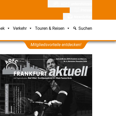
ADFC unterstützen
Presse
Newsletter
hek
Verkehr
Touren & Reisen
Suchen
Mitgliedsvorteile entdecken!