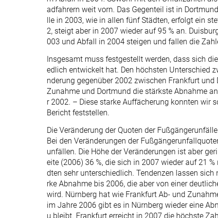
adfahrern weit vorn. Das Gegenteil ist in Dortmun
lle in 2003, wie in allen fünf Städten, erfolgt ein
2, steigt aber in 2007 wieder auf 95 % an. Duisbur
003 und Abfall in 2004 steigen und fallen die Zahle
Insgesamt muss festgestellt werden, dass sich die
edlich entwickelt hat. Den höchsten Unterschied 
nderung gegenüber 2002 zwischen Frankfurt und 
Zunahme und Dortmund die stärkste Abnahme an 
r 2002. – Diese starke Auffächerung konnten wir s
Bericht feststellen.
Die Veränderung der Quoten der Fußgängerunfälle
Bei den Veränderungen der Fußgängerunfallquoten
unfällen. Die Höhe der Veränderungen ist aber ge
eite (2006) 36 %, die sich in 2007 wieder auf 21 % 
dten sehr unterschiedlich. Tendenzen lassen sich n
rke Abnahme bis 2006, die aber von einer deutli
wird. Nürnberg hat wie Frankfurt Ab- und Zunahm
im Jahre 2006 gibt es in Nürnberg wieder eine A
u bleibt. Frankfurt erreicht in 2007 die höchste 