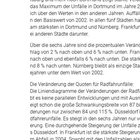
das Maximum der Unfälle in Dortmund im Jahre 2
ich über den Werten in den anderen Jahren. Auffäll
n den Basiswert von 2002. In allen fünf Städten
am stärksten in Dortmund und Nürnberg. Frankfurt
ei anderen Städte darunter.
Über die sechs Jahre sind die prozentualen Verä
hlag von 2 % nach oben und 6 % nach unten. Frankf
nach oben und ebenfalls 6 % nach unten. Die stä
nd 8 % nach unten. Nürnberg bleibt als einzige St
ejahren unter dem Wert von 2002.
Die Veränderung der Quoten für Radfahrunfälle:
Die Liniendiagramme der Veränderungen der Radfahr
bt es keine parallelen Entwicklungen und mit Aus
eigt schon die große Schwankungsbreite von 87 b
derungen nur zwischen 84 und 115 %. Düsseldorf 
dfahrerunfälle. Es steigt in den sechs Jahren nur 
erung. Eine durchgehende Steigerung der Unfälle z
s Düsseldorf. In Frankfurt ist die stärkste Steige
m Abfall in 2004. Sowohl mit den Unfallzahlen als