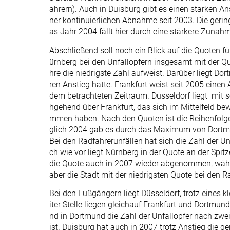
ahrern). Auch in Duisburg gibt es einen starken An
ner kontinuierlichen Abnahme seit 2003. Die geri
as Jahr 2004 fällt hier durch eine stärkere Zunahm
Abschließend soll noch ein Blick auf die Quoten f
ürnberg bei den Unfallopfern insgesamt mit der Qu
hre die niedrigste Zahl aufweist. Darüber liegt Do
ren Anstieg hatte. Frankfurt weist seit 2005 einen
dem betrachteten Zeitraum. Düsseldorf liegt mit 
hgehend über Frankfurt, das sich im Mittelfeld be
mmen haben. Nach den Quoten ist die Reihenfolge 
glich 2004 gab es durch das Maximum von Dortm
Bei den Radfahrerunfällen hat sich die Zahl der Un
ch wie vor liegt Nürnberg in der Quote an der Spitz
die Quote auch in 2007 wieder abgenommen, wäh
aber die Stadt mit der niedrigsten Quote bei den R
Bei den Fußgängern liegt Düsseldorf, trotz eines k
iter Stelle liegen gleichauf Frankfurt und Dortmun
nd in Dortmund die Zahl der Unfallopfer nach zwe
ist. Duisburg hat auch in 2007 trotz Anstieg die ge