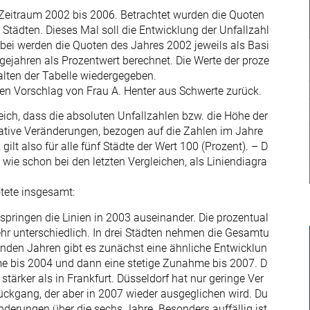
 Zeitraum 2002 bis 2006. Betrachtet wurden die Quoten
Städten. Dieses Mal soll die Entwicklung der Unfallzahl
bei werden die Quoten des Jahres 2002 jeweils als Basi
gejahren als Prozentwert berechnet. Die Werte der proze
alten der Tabelle wiedergegeben.
en Vorschlag von Frau A. Henter aus Schwerte zurück.
h, dass die absoluten Unfallzahlen bzw. die Höhe der
elative Veränderungen, bezogen auf die Zahlen im Jahre
gilt also für alle fünf Städte der Wert 100 (Prozent). – D
ie schon bei den letzten Vergleichen, als Liniendiagra
ötete insgesamt:
ringen die Linien in 2003 auseinander. Die prozentual
ehr unterschiedlich. In drei Städten nehmen die Gesamtu
genden Jahren gibt es zunächst eine ähnliche Entwicklun
me bis 2004 und dann eine stetige Zunahme bis 2007. D
stärker als in Frankfurt. Düsseldorf hat nur geringe Ver
Rückgang, der aber in 2007 wieder ausgeglichen wird. Du
derungen über die sechs Jahre. Besonders auffällig ist