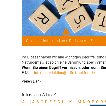
Glossar – Infos rund ums Rad von A – Z
Im Glossar haben wir alle wichtigen Begriffe Ru
Natrurgemäß ist solch eine Sammlung aber immer ‚
Wenn Sie einen Begriff vermissen, oder wenn Sie 
E-Mail:
internet-redaktion@adfc-frankfurt.de
Vielen Dank!
Infos von A bis Z
Alle
|
A
B
C
D
E
F
G
H
I
K
L
M
N
Ö
P
Q
R