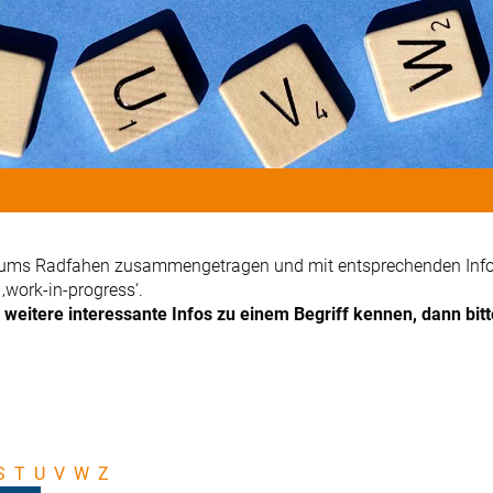
nd ums Radfahen zusammengetragen und mit entsprechenden Info
work-in-progress‘.
weitere interessante Infos zu einem Begriff kennen, dann bit
S
T
U
V
W
Z