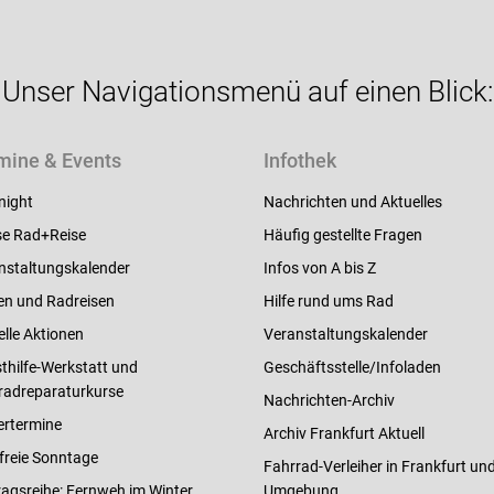
Unser Navigationsmenü auf einen Blick:
mine & Events
Infothek
night
Nachrichten und Aktuelles
e Rad+Reise
Häufig gestellte Fragen
nstaltungskalender
Infos von A bis Z
en und Radreisen
Hilfe rund ums Rad
elle Aktionen
Veranstaltungskalender
thilfe-Werkstatt und
Geschäftsstelle/Infoladen
radreparaturkurse
Nachrichten-Archiv
ertermine
Archiv Frankfurt Aktuell
freie Sonntage
Fahrrad-Verleiher in Frankfurt un
ragsreihe: Fernweh im Winter
Umgebung