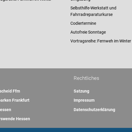
Selbsthilfe-Werkstatt und
Fahrradreparaturkurse
Codiertermine
Autofreie Sonntage
Vortragsreihe: Fernweh im Winter
Rechtliches
scheid Ffm
Satzung
arken Frankfurt
Impressum
essen
Datenschutzerklärung
rswende Hessen