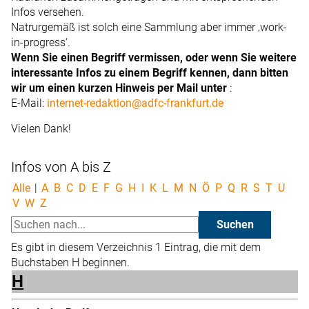
Infos versehen.
Natrurgemäß ist solch eine Sammlung aber immer ‚work-
in-progress‘.
Wenn Sie einen Begriff vermissen, oder wenn Sie weitere
interessante Infos zu einem Begriff kennen, dann bitten
wir um einen kurzen Hinweis per Mail unter
:
E-Mail:
internet-redaktion@adfc-frankfurt.de
Vielen Dank!
Infos von A bis Z
Alle
|
A
B
C
D
E
F
G
H
I
K
L
M
N
Ö
P
Q
R
S
T
U
V
W
Z
Es gibt in diesem Verzeichnis 1 Eintrag, die mit dem
Buchstaben H beginnen.
H