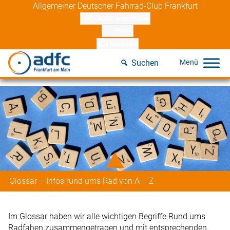
Skip
Allgemeiner Deutscher Fahrrad-Club Frankfurt
to
ADFC unterstützen
content
Presse
Newsletter
Suchen
Glossar – Infos rund ums Rad von A – Z
Im Glossar haben wir alle wichtigen Begriffe Rund ums
Radfahen zusammengetragen und mit entsprechenden