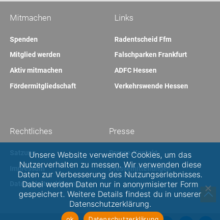
Mitmachen
Links
Spenden
Radentscheid Ffm
Mitglied werden
Falschparken Frankfurt
Aktiv mitmachen
ADFC Hessen
Fördermitgliedschaft
Verkehrswende Hessen
Rechtliches
Presse
Satzung
Presse-Kontakt
Unsere Website verwendet Cookies, um das
Nutzerverhalten zu messen. Wir verwenden diese
Impressum
Pressemitteilungen
Daten zur Verbesserung des Nutzungserlebnisses.
Dabei werden Daten nur in anonymisierter Form
Datenschutzerklärung
gespeichert. Weitere Details findest du in unserer
Datenschutzerklärung.
ok
Datenschutzerklärung