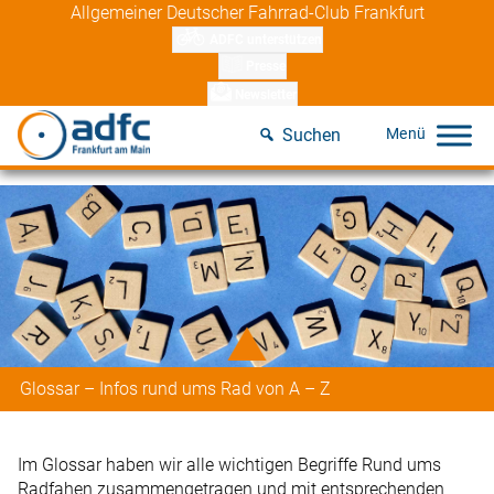
Skip
Allgemeiner Deutscher Fahrrad-Club Frankfurt
to
ADFC unterstützen
content
Presse
Newsletter
Suchen
Glossar – Infos rund ums Rad von A – Z
Im Glossar haben wir alle wichtigen Begriffe Rund ums
Radfahen zusammengetragen und mit entsprechenden