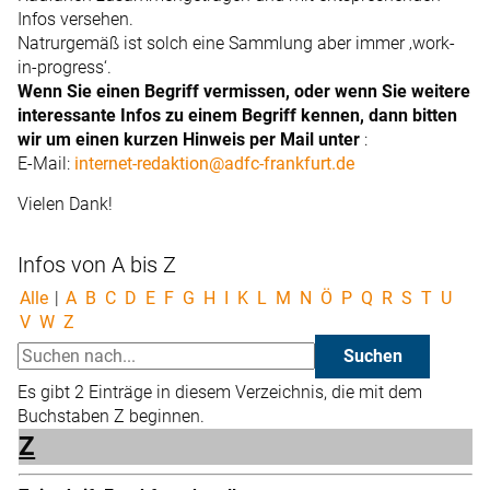
Infos versehen.
Natrurgemäß ist solch eine Sammlung aber immer ‚work-
in-progress‘.
Wenn Sie einen Begriff vermissen, oder wenn Sie weitere
interessante Infos zu einem Begriff kennen, dann bitten
wir um einen kurzen Hinweis per Mail unter
:
E-Mail:
internet-redaktion@adfc-frankfurt.de
Vielen Dank!
Infos von A bis Z
Alle
|
A
B
C
D
E
F
G
H
I
K
L
M
N
Ö
P
Q
R
S
T
U
V
W
Z
Es gibt 2 Einträge in diesem Verzeichnis, die mit dem
Buchstaben Z beginnen.
Z