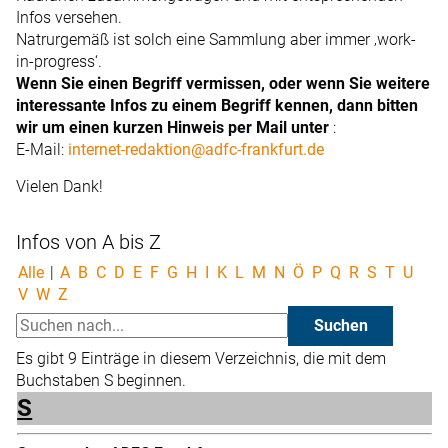
Infos versehen.
Natrurgemäß ist solch eine Sammlung aber immer ‚work-
in-progress‘.
Wenn Sie einen Begriff vermissen, oder wenn Sie weitere
interessante Infos zu einem Begriff kennen, dann bitten
wir um einen kurzen Hinweis per Mail unter
:
E-Mail:
internet-redaktion@adfc-frankfurt.de
Vielen Dank!
Infos von A bis Z
Alle
|
A
B
C
D
E
F
G
H
I
K
L
M
N
Ö
P
Q
R
S
T
U
V
W
Z
Es gibt 9 Einträge in diesem Verzeichnis, die mit dem
Buchstaben S beginnen.
S