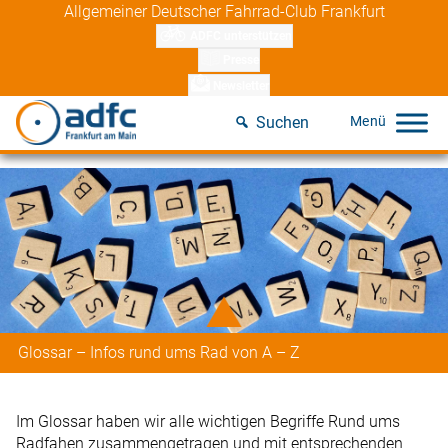
Skip
Allgemeiner Deutscher Fahrrad-Club Frankfurt
to
ADFC unterstützen
content
Presse
Newsletter
Suchen
Glossar – Infos rund ums Rad von A – Z
Im Glossar haben wir alle wichtigen Begriffe Rund ums
Radfahen zusammengetragen und mit entsprechenden