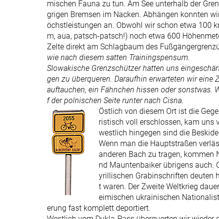
mischen Fauna zu tun. Am See unterhalb der Gren
grigen Bremsen im Nacken. Abhängen konnten wir 
öchstleistungen an. Obwohl wir schon etwa 100 km
m, aua, patsch-patsch!) noch etwa 600 Höhenmete
Zelte direkt am Schlagbaum des Fußgängergrenz
wie nach diesem satten Trainingspensum.
Slowakische Grenzschützer hatten uns eingeschärft
gen zu überqueren. Daraufhin erwarteten wir eine
auftauchen, ein Fähnchen hissen oder sonstwas. Wi
f der polnischen Seite runter nach Cisna.
Östlich von diesem Ort ist die Geg
ristisch voll erschlossen, kam uns
westlich hingegen sind die Beskiden
Wenn man die Hauptstraßen verläss
anderen Bach zu tragen, kommen Nat
nd Mauntenbaiker übrigens auch. Or
yrillischen Grabinschriften deuten h
t waren. Der Zweite Weltkrieg daue
eimischen ukrainischen Nationalis
erung fast komplett deportiert.
Westlich vom Dukla-Pass überquerten wir wieder d