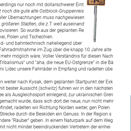
uerdings nur noch mit dollarschwerer Eint
t noch die gute alte Ostblock-Gruppenreis
g aller Übernachtungen muss nachgewiesen
größeren Städten, die z.T. weit auseinand
rovisieren.
So wurde aus der geplanten Re
kei, Polen und Tschechien.
rad- und bahntechnisch naheliegend über
e Fahrradmitnahme im Zug über die knapp 10 Jahre alte
mehr möglich wäre. Voller Verständnis für diesen Nach
 Tribalismus" und "aha, die neue EU-Ostgrenze" in die Bä
i Lidec unsere Fahrräder in Empfang und radelten übe
n weiter nach Kysak, dem geplanten Startpunkt der Exk
it bester Aussicht
(schwitz)
fuhren wir in den nächsten
 als Ausgleichssport einlegend, zur ukrainischen Gren
emacht wurde, dass sich dort der neue, nun nicht mehr
ndet, radelten wir Richtung Norden weiter, gen Polen.
 Strecke durch die Beskiden ein Genuss. In der Region s
andere "Räuber" geben. In einem Naturpark auf dem Weg
it nicht minder beeindruckenden Vertretern der einhei