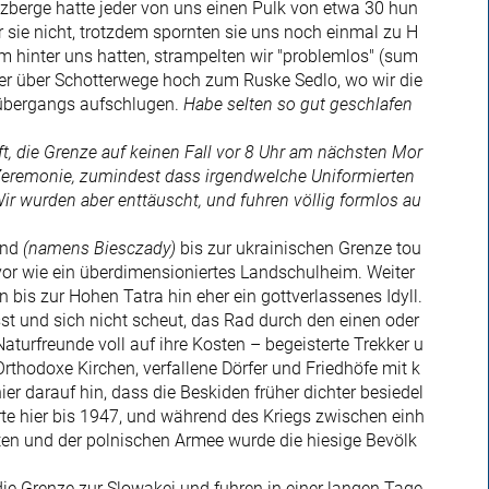
zberge hatte jeder von uns einen Pulk von etwa 30 hun
sie nicht, trotzdem spornten sie uns noch einmal zu H
 hinter uns hatten, strampelten wir "problemlos" (sum
r über Schotterwege hoch zum Ruske Sedlo, wo wir die
übergangs aufschlugen.
Habe selten so gut geschlafen
, die Grenze auf keinen Fall vor 8 Uhr am nächsten Mor
 Zeremonie, zumindest dass irgendwelche Uniformierten
r wurden aber enttäuscht, und fuhren völlig formlos au
end
(namens Biesczady)
bis zur ukrainischen Grenze tou
 vor wie ein überdimensioniertes Landschulheim. Weiter
 bis zur Hohen Tatra hin eher ein gottverlassenes Idyll.
t und sich nicht scheut, das Rad durch den einen oder
urfreunde voll auf ihre Kosten – begeisterte Trekker u
thodoxe Kirchen, verfallene Dörfer und Friedhöfe mit k
ier darauf hin, dass die Beskiden früher dichter besiedel
rte hier bis 1947, und während des Kriegs zwischen einh
ten und der polnischen Armee wurde die hiesige Bevölk
ie Grenze zur Slowakei und fuhren in einer langen Tage