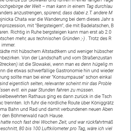
Hochgebirge der Welt – man kann in einem Tag durchlau
 anders anzustrengen,
spürend, dass dabei z.T. andere M
bojnicka Chata war die Wanderung bei dem dieses Jahr s
prozession, mit "Bergsteigern", die mit Badelatschen, B
ren. Richtig in Ruhe bergsteigen kann man erst ab 2.0
tschen mehr, aus technischen Gründen ;-)
. Trotz des R
a immer.
Städte mit hübschem Altstadtkern und weniger hübscher
enbezirken. Von der Landschaft und vom Straßenzustan
 Strecken)
ist die Slowakei,
wenn man es denn hügelig m
 kann die etwas schwerfällige Gastronomie hin und wieder
chung sollte man bei einer "Konsumpause" schon einkal
nd eigentlich selten, relevanter scheint mir das Proble
en evtl. ein paar Stunden fahren zu müssen.
ielbewehrten Rathaus ging es dann zurück in die Tsch
 trennten. Ich fuhr die nördliche Route über Königgrätz
Thema Bahn und Rad und damit verbundenen neuen Aben
ber den Böhmerwald nach Hause.
 hatte noch fast drei Wochen Zeit, und war rückfahrtmäß
chnitt, 80 bis 100 Luftkilometer pro Tag, wäre ich viel