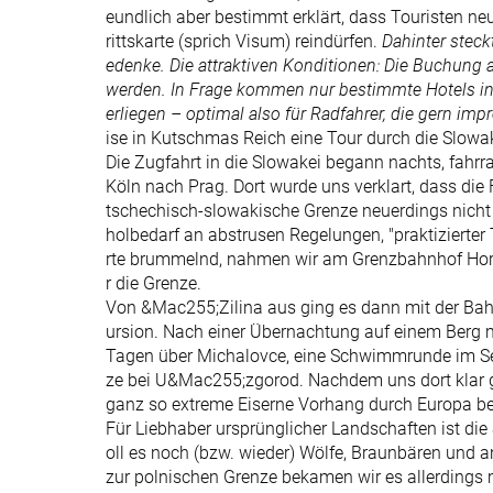
eundlich aber bestimmt erklärt, dass Touristen ne
rittskarte (sprich Visum) reindürfen.
Dahinter steck
edenke. Die attraktiven Konditionen: Die Buchun
werden. In Frage kommen nur bestimmte Hotels in 
erliegen – optimal also für Radfahrer, die gern imp
ise in Kutschmas Reich eine Tour durch die Slowa
Die Zugfahrt in die Slowakei begann nachts, fahr
Köln nach Prag. Dort wurde uns verklart, dass di
tschechisch-slowakische Grenze neuerdings nicht 
holbedarf an abstrusen Regelungen, "praktizierter
rte brummelnd, nahmen wir am Grenzbahnhof Horn
r die Grenze.
Von &Mac255;Zilina aus ging es dann mit der Bah
ursion. Nach einer Übernachtung auf einem Berg m
Tagen über Michalovce, eine Schwimmrunde im See
ze bei U&Mac255;zgorod. Nachdem uns dort klar g
ganz so extreme Eiserne Vorhang durch Europa befi
Für Liebhaber ursprünglicher Landschaften ist die
oll es noch (bzw. wieder) Wölfe, Braunbären und 
zur polnischen Grenze bekamen wir es allerdings m