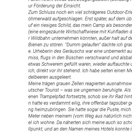
ur Förderung der Einsicht.
Zum Schluss noch ein viel schrägeres Outdoor-Erle
öhmerwald aufgeschlagen. Erst später, auf dem üb
uf ein riesiges Schild, das mein Camp als besonde
(eine eingezäunte Wirtschaftwiese mit Kuhfladen dr
r Wildbahn unternehmen könnten, außer halt auf 
Bienen zu stören. "Dumm gelaufen" dachte ich grad
e. Urheberin des Geräuschs war eine unbemerkt auf
miss, flugs in den Büschen verschwand und alsbald
etwas Schwerem gefüllt waren, wieder auftauchte u
ich, direkt vor ihr stehend. Ich habe selten einen
delbeeren ausgeleert.
Meine trägen grauen Zellen reagierten ausnahmswei
utscher Tourist – was sie ungemein beruhigte. Al
enen Trampelpfad fortsetzte, schob sie ihr Rad hinte
n hatte es verdammt eilig, ihre offenbar tagsüber
ng heimzubringen. Sie hatte sogar die Puste, mich 
Meter neben meinem (vom Weg aus natürlich nicht s
el ich wohne. Da näherten sich meine auch so sc
llpunkt, und an den Namen meines Hotels konnte ic