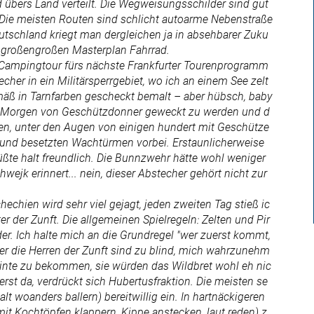
 übers Land verteilt. Die Wegweisungsschilder sind gut
h. Die meisten Routen sind schlicht autoarme Nebenstraße
eutschland kriegt man dergleichen ja in absehbarer Zuku
n großengroßen Masterplan Fahrrad.
-Campingtour fürs nächste Frankfurter Tourenprogramm
er in ein Militärsperrgebiet, wo ich an einem See zelt
äß in Tarnfarben gescheckt bemalt – aber hübsch, baby
en Morgen von Geschützdonner geweckt zu werden und d
en, unter den Augen von einigen hundert mit Geschütze
z und besetzten Wachtürmen vorbei. Erstaunlicherweise
ßte halt freundlich. Die Bunnzwehr hätte wohl weniger
hwejk erinnert... nein, dieser Abstecher gehört nicht zur
echien wird sehr viel gejagt, jeden zweiten Tag stieß ic
r der Zunft. Die allgemeinen Spielregeln: Zelten und Pir
r. Ich halte mich an die Grundregel "wer zuerst kommt,
er die Herren der Zunft sind zu blind, mich wahrzunehm
Flinte zu bekommen, sie würden das Wildbret wohl eh nic
erst da, verdrückt sich Hubertusfraktion. Die meisten se
t woanders ballern) bereitwillig ein. In hartnäckigeren
mit Kochtöpfen klappern, Kippe anstecken, laut reden) z