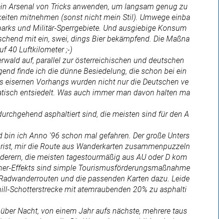
ein Arsenal von Tricks anwenden, um langsam genug zu
gkeiten mitnehmen (sonst nicht mein Stil). Umwege einba
rparks und Militär-Sperrgebiete. Und ausgiebige Konsum
schend mit ein, swei, dings Bier bekämpfend. Die Maßna
f 40 Luftkilometer ;-)
wald auf, parallel zur österreichischen und deutschen
gend finde ich die dünne Besiedelung, die schon bei ein
des eisernen Vorhangs wurden nicht nur die Deutschen ve
atisch entsiedelt. Was auch immer man davon halten ma
urchgehend asphaltiert sind, die meisten sind für den A
bin ich Anno '96 schon mal gefahren. Der große Unters
ourist, mir die Route aus Wanderkarten zusammenpuzzeln
nderern, die meisten tagestourmäßig aus AU oder D kom
hher-Effekts sind simple Tourismusförderungsmaßnahme
 Radwanderrouten und die passenden Karten dazu. Leide
ill-Schotterstrecke mit atemraubenden 20% zu asphalti
 über Nacht, von einem Jahr aufs nächste, mehrere taus