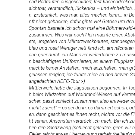
end Radrouten ausgeschildert, fast flächendeckend
sichtbar, verständlich, lückenlos – und einheitlic
n. Erstaunlich, was man alles machen kann... in D
nft nicht gebacken, dafür gibts viel Getöse um de
Spontan bastelte ich schon mal eine Böhmerwald
zusammen. Was war noch? Ich machte einen Abstech
ete, umgeben von Militärzweckbauten, standesgem
blau und rosa! Weniger nett fand ich, am nächst
ann quer durch ein Manöver weiterfahren zu müss
n beschäftigten Uniformierten, an einem Flugplat
machte keiner Anstalten, mich anzuhalten, man grü
gelassen reagiert, ich fühlte mich an den braven Sc
angedachten ADFC-Tour ;-)
Mittlerweile hatte die Jagdsaison begonnen. In Tsch
h beim Wildzelten auf Waldrand-Wiesen auf Vertrete
schen passt schlecht zusammen, also entweder ode
mahlt zuerst" – es sei denn, es dämmert schon, od
en, dann geschieht es ihnen recht, nichts vor die 
ht sehen. Ansonsten verdrück' ich mich. Bin ich zu
hen den Sachzwang (schlecht gelaufen, gehn wir hal
Fällen reicht etwas Überzeugungsarbeit (beiläufig 