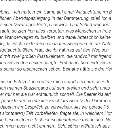
bnis... ich hatte mein Camp auf einer Waldlichtung im B
lichen Abendspaziergang in der Dämmerung, stieß ich a
rs schutzwürdiges Biotop auswies. Laut Schild war dort
auf!) so ziemlich alles verboten, was Menschen in freie
den Wanderwegen zu bleiben und dabei bitteschön keine
e, da erschreckte mich ein lautes Scheppern in der Näh
getauchte ältere Frau, die ihr Fahrrad auf den Weg sch
 mit zwei großen Plastikeimern, die randvoll mit irgend
nd sie an den Lenker hängte. Erst dabei bemerkte sie m
 Menschen so erschrecken sehen. Beinahe hätte sie die Hei
se in Echtzeit, ich outete mich sofort als harmloser de
s ich meinen Spaziergang auf dem steilen und sehr uneb
r mir her, sie war erstaunlich schnell. Die Beerenklaueri
 gepflückte und versteckte Fracht im Schutz der Dämmeru
dabei in ein Gespräch zu verwickeln. Als wir gerade 15
ichtbaren) Zelt vorbeiliefen, fragte sie, in welchem Hot
hon bescheidenen Tschechischkenntnisse rapide dem Nu
h mich auch nicht erinnern. Schließlich wählte ich aus