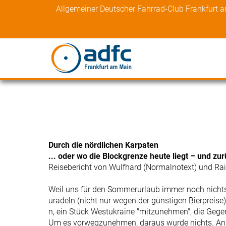
Skip
Allgemeiner Deutscher Fahrrad-Club Frankfurt 
to
content
Durch die nördlichen Karpaten
... oder wo die Blockgrenze heute liegt – und zu
Reisebericht von Wulfhard (Normalnotext) und Rai
Weil uns für den Sommerurlaub immer noch nichts 
uradeln (nicht nur wegen der günstigen Bierpreis
n, ein Stück Westukraine "mitzunehmen", die Ge
Um es vorwegzunehmen, daraus wurde nichts. An 