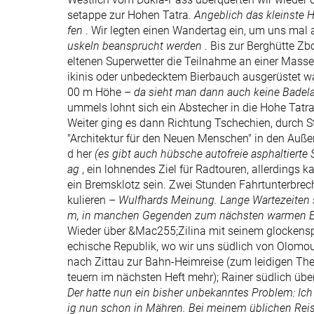
setappe zur Hohen Tatra.
Angeblich das kleinste 
fen
. Wir legten einen Wandertag ein, um uns mal
uskeln beansprucht werden
. Bis zur Berghütte Z
eltenen Superwetter die Teilnahme an einer Massen
ikinis oder unbedecktem Bierbauch ausgerüstet wa
00 m Höhe –
da sieht man dann auch keine Badela
ummels lohnt sich ein Abstecher in die Hohe Tatr
Weiter ging es dann Richtung Tschechien, durch 
"Architektur für den Neuen Menschen" in den Auß
d her
(es gibt auch hübsche autofreie asphaltierte
ag
, ein lohnendes Ziel für Radtouren, allerdings
ein Bremsklotz sein. Zwei Stunden Fahrtunterbre
kulieren –
Wulfhards Meinung. Lange Wartezeiten si
m, in manchen Gegenden zum nächsten warmen Ess
Wieder über &Mac255;Zilina mit seinem glockensp
echische Republik, wo wir uns südlich von Olomouc
nach Zittau zur Bahn-Heimreise (zum leidigen 
teuern im nächsten Heft mehr); Rainer südlich ü
Der hatte nun ein bisher unbekanntes Problem: Ich
ig nun schon in Mähren. Bei meinem üblichen Reises