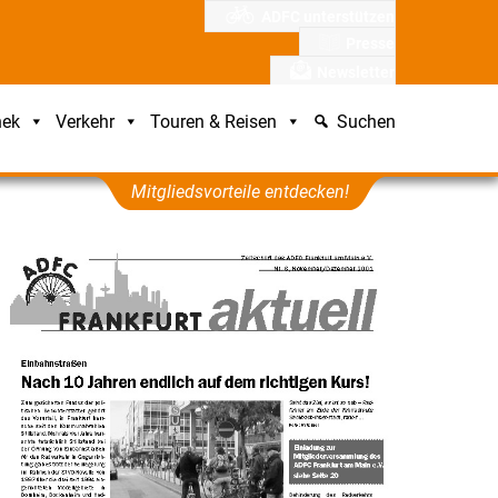
ADFC unterstützen
Presse
Newsletter
hek
Verkehr
Touren & Reisen
Suchen
Mitgliedsvorteile entdecken!