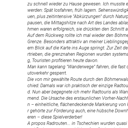
zu schnell wieder zu Hause gewesen. Ich musste 
werden: Spät losfahren, früh lagern. Sehenswürdi
uen, plus zeitintensive "Abkürzungen" durch Natu
pausen, die Mittagshitze nach Art des Landes abla
hmen waren erfolgreich, sie drückten den Schnitt au
Auf dem Rückweg rollte ich mal wieder den Böhmer
Grenze. Besonders attraktiv an meiner Lieblingsge
em Blick auf die Karte ins Auge springt. Zur Zeit 
rtrieben, die grenznahen Regionen wurden system
g, Touristen profitieren heute davon.
Man kann tagelang "Wanderwege" fahren, die fast d
utoverkehr gesperrt.
Die von mir gewählte Route durch den Böhmerwald 
chied: Damals war ich praktisch der einzige Radt
d. Nun aber begegnete ich mehr Radtouris als Wa
mend. Die Ursache des erstaunlichen Vorher-Nac
n – einheitliche, flächendeckende Markierung von
r gehörte zur Förderung auch, eine hübsche Downh
eren – diese Spielverderber!
A propos Radrouten... in Tschechien wurden quasi