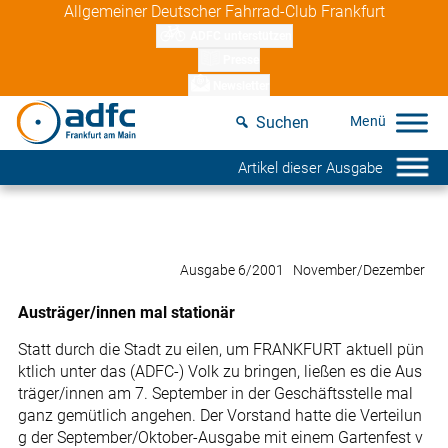
Skip
Allgemeiner Deutscher Fahrrad-Club Frankfurt
to
ADFC unterstützen
content
Presse
Newsletter
Suchen
Artikel dieser Ausgabe
Ausgabe 6/2001 November/Dezember
Austräger/innen mal stationär
Statt durch die Stadt zu eilen, um FRANKFURT aktuell pün
ktlich unter das (ADFC-) Volk zu bringen, ließen es die Aus
träger/innen am 7. September in der Geschäftsstelle mal
ganz gemütlich angehen. Der Vorstand hatte die Verteilun
g der September/Oktober-Ausgabe mit einem Gartenfest v