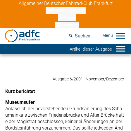
Skip
Allgemeiner Deutscher Fahrrad-Club Frankfurt
to
ADFC unterstützen
content
Presse
Newsletter
Suchen
Artikel dieser Ausgabe
Ausgabe 6/2001 November/Dezember
Kurz berichtet
Museumsufer
Anlässlich der bevorstehenden Grundsanierung des Scha
umainkais zwischen Friedensbrücke und Alter Brücke hatt
e der Magistrat beschlossen, keinerlei Änderungen an der
Bordsteinführung vorzunehmen. Das sollte jedweden Änd