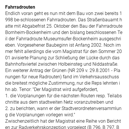
Fahrradrouten
Endlich voran geht es nun mit dem Bau von zwei bereits 1
998 be-schlossenen Fahrradrouten. Das Straßenbauamt h
atte mit Abgabefrist 25. Oktober den Bau der Fahrradroute
Bornheim-Bockenheim und den bislang beschlossenen Te
il der Fahrradroute Museumsufer-Bockenheim ausgeschri
eben. Vorgesehener Baubeginn ist Anfang 2002. Noch im
mer fehlt allerdings die vom Magistrat für den Sommer 20
01 avisierte Planung zur Schließung der Lücke durch das
Bahnhofsviertel zwischen Holbeinsteg und Niddastraße.
Ein weiterer Antrag der Grünen (NR 209 v. 29.8.2001 - Pla
nungen für neue Radrouten) fand im Verkehrsausschuss
die breitest mögliche Zustimmung, nur die Reps lehnten i
hn ab. Tenor: "Der Magistrat wird aufgefordert,
1. die Vorplanungen für die nächsten Routen resp. Teilabs
chnitte aus dem stadtweiten Netz voranzutreiben und
2. zu berichten, wann er der Stadtverordnetenversammlun
g die Vorplanungen vorlegen wird."
Zwischenzeitlich hat der Magistrat eine Reihe von Bericht
en zur Radverkehrskonzeption vorgelegt (B 796, B 797, B