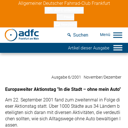
Skip
Allgemeiner Deutscher Fahrrad-Club Frankfurt
to
ADFC unterstützen
content
Presse
Newsletter
Suchen
Artikel dieser Ausgabe
Ausgabe 6/2001 November/Dezember
Europaweiter Aktionstag "In die Stadt – ohne mein Auto"
Am 22. September 2001 fand zum zweitenmal in Folge di
eser Aktionstag statt. Über 1000 Städte aus 34 Ländern b
eteiligten sich daran mit diversen Aktivitäten, die verdeutli
chen sollten, wie sich Alltagswege ohne Auto bewältigen l
assen.