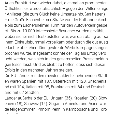
Auch Frankfurt war wieder dabei, diesmal an prominenter
Örtlichkeit: es wurde tatsächlich – gegen den Willen einige
r Anlieger (die zum Glück keine Umsatzeinbußen hatten)
– die Große Eschenheimer Straße von der Katharinenkirch
e bis zum Eschersheimer Turm für den Autoverkehr gespe
rrt. Bis zu 10.000 interessierte Besucher wurden gezählt,
wobei sicher nicht festzustellen war, wer da zufällig auf se
inem Einkaufsbummel vorbeikam oder durch die gut ausg
edachte aber eher dünn gestreute Werbekampagne anges
prochen wurde. Insgesamt konnte der Tag als Erfolg verb
ucht werden, was sich in den gesammelten Pressemeldun
gen lesen lässt. Und es bleibt zu hoffen, dass sich dieser
Erfolg in den nächsten Jahren steigert.
Die EU-Länder mit den meisten aktiv teilnehmenden Städt
en waren Spanien mit 187, Österreich mit 120, Griechenla
nd mit 104, Italien mit 98, Frankreich mit 64 und Deutschl
and mit 62 Städten.
Länder außerhalb der EU: Ungarn (35), Kroatien (20), Slow
enien (18), Schweiz (14). Sogar in Amerika und Asien wur
de teilgenommen: Phnom Penh in Kambodscha und Toro