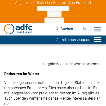
Skip
Allgemeiner Deutscher Fahrrad-Club Frankfurt
to
ADFC unterstützen
content
Presse
Newsletter
Suchen
Artikel dieser Ausgabe
Ausgabe 6/2001 November/Dezember
Radtouren im Winter
Viele Zeitgenossen motten dieser Tage ihr Stahlross bis z
um nächsten Frühjahr ein. Dies muss aber nicht sein. Ein
mal abgesehen vom praktischen Nutzen im Alltag gibt es
auch über den Winter eine ganze Menge interessanter Fah
rten.