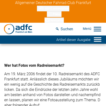
Skip
Allgemeiner Deutscher Fahrrad-Club Frankfurt
to
ADFC unterstützen
content
Presse
Newsletter
Suchen
Artikel dieser Ausgabe
Wer hat Fotos vom Radreisemarkt?
Am 19. März 2006 findet der 10. Radreisemarkt des ADFC
Frankfurt statt. Anlässlich dieses Jubiläums möchten wir
ein wenig auf die Geschichte des Radreisemarkts zurückb
licken. Da sich die Eindrücke der letzten zehn Jahre wohl
am besten anhand von Fotos darstellen und nachempfind
en lassen, planen wir eine Fotoausstellung zum Thema. D
aher folgender Aufruf: