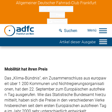
Skip
Allgemeiner Deutscher Fahrrad-Club Frankfurt
to
ADFC unterstützen
content
Presse
Newsletter
Suchen
Artikel dieser Ausgabe
Mobilität hat ihren Preis
Das „Klima-Bündnis“, ein Zusammenschluss aus europaw
eit über 1 200 Kommunen und Nichtregierungsorganisati
onen, hat den 22. September zum Europäischen autofreie
n Tag ausgerufen. Wie das Statistische Bundesamt hierzu
mitteilt, haben sich die Preise in den verschiedenen Verke
hrsbereichen seit dem ersten Europäischen autofreien Tag
e im Jahr 2000 sehr unterschiedlich entwickelt: