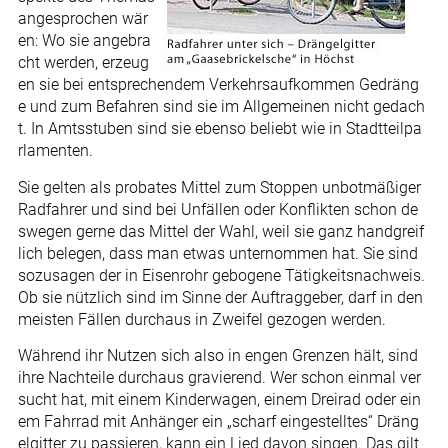
angesprochen wär
en: Wo sie angebra
cht werden, erzeug
en sie bei entsprechendem Verkehrsaufkommen Gedräng
e und zum Befahren sind sie im Allgemeinen nicht gedach
t. In Amtsstuben sind sie ebenso beliebt wie in Stadtteilpa
rlamenten.
Sie gelten als probates Mittel zum Stoppen unbotmäßiger
Radfahrer und sind bei Unfällen oder Konflikten schon de
swegen gerne das Mittel der Wahl, weil sie ganz handgreif
lich belegen, dass man etwas unternommen hat. Sie sind
sozusagen der in Eisenrohr gebogene Tätigkeitsnachweis.
Ob sie nützlich sind im Sinne der Auftraggeber, darf in den
meisten Fällen durchaus in Zweifel gezogen werden.
Während ihr Nutzen sich also in engen Grenzen hält, sind
ihre Nachteile durchaus gravierend. Wer schon einmal ver
sucht hat, mit einem Kinderwagen, einem Dreirad oder ein
em Fahrrad mit Anhänger ein „scharf eingestelltes“ Dräng
elgitter zu passieren, kann ein Lied davon singen. Das gilt