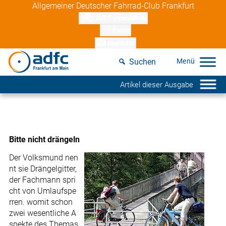
Skip
Allgemeiner Deutscher Fahrrad-Club Frankfurt
to
ADFC unterstützen
content
Presse
Newsletter
Suchen
Artikel dieser Ausgabe
Bitte nicht drängeln
Der Volksmund nen
nt sie Drängelgitter,
der Fachmann spri
cht von Umlaufspe
rren. womit schon
zwei wesentliche A
spekte des Themas