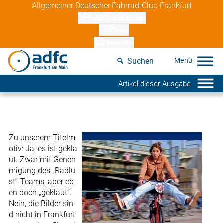
Skip
Allgemeiner Deutscher Fahrrad-Club Frankfurt
to
ADFC unterstützen
content
Presse
Newsletter
Suchen
Artikel dieser Ausgabe
Zu unserem Titelm
otiv: Ja, es ist gekla
ut. Zwar mit Geneh
migung des „Radlu
st“-Teams, aber eb
en doch „geklaut“.
Nein, die Bilder sin
d nicht in Frankfurt