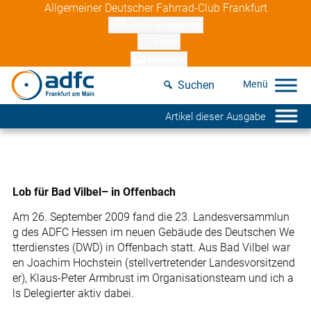
Skip
Allgemeiner Deutscher Fahrrad-Club Frankfurt
to
ADFC unterstützen
content
Presse
Newsletter
Suchen
Artikel dieser Ausgabe
Lob für Bad Vilbel– in Offenbach
Am 26. September 2009 fand die 23. Landesversammlun
g des ADFC Hessen im neuen Gebäude des Deutschen We
tterdienstes (DWD) in Offenbach statt. Aus Bad Vilbel war
en Joachim Hochstein (stellvertretender Landesvorsitzend
er), Klaus-Peter Armbrust im Organisationsteam und ich a
ls Delegierter aktiv dabei.