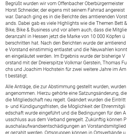
Begrüßt wurden wir vom Offenbacher Oberbürgermeister
Horst Schneider, der eigens mit seinem Fahrrad angereist
war. Danach ging es in die Berichte des amtierenden Vorst
ands. Dabei gab es viele Highlights wie die Themen Bett &
Bike, Bike & Business und vor allem auch, dass die Mitglie
deranzahl in Hessen jetzt die Marke von 10 000 Köpfen ü
berschritten hat. Nach den Berichten wurde der amtierend
e Vorstand einstimmig entlastet und die Neuwahlen konnt
en eingeläutet werden. Im Ergebnis wurde der bisherige V
orstand mit der Dreierspitze Volkmar Gerstein, Thomas Fu
chs und Joachim Hochstein für zwei weitere Jahre im Am
t bestätigt.
Alle Anträge, die zur Abstimmung gestellt wurden, wurden
angenommen. Hierzu gehörte eine Satzungsänderung, die
die Mitgliedschaft neu regelt. Geändert wurden die Eintritt
s- und Kündigungsfristen, die Möglichkeit der Ehrenmitgli
edschaft wurde eingeführt und die Bedingungen für den A
usschluss aus dem Verband geregelt. Zukünftig können P
auschalaufwandsentschädigungen an Vorstandsmitglied
er gezahlt werden, Ortsgruppen können in Ortsverbände u