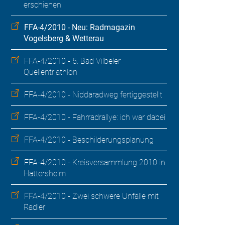
erschienen
FFA-4/2010 - Neu: Radmagazin
Vogelsberg & Wetterau
FFA-4/2010 - 5. Bad Vilbeler
Quellentriathlon
FFA-4/2010 - Niddaradweg fertiggestellt
FFA-4/2010 - Fahrradrallye: ich war dabei!
FFA-4/2010 - Beschilderungsplanung
FFA-4/2010 - Kreisversammlung 2010 in
Hattersheim
FFA-4/2010 - Zwei schwere Unfälle mit
Radler