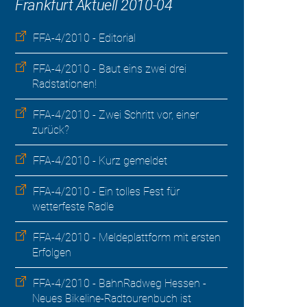
Frankfurt Aktuell 2010-04
FFA-4/2010 - Editorial
FFA-4/2010 - Baut eins zwei drei
Radstationen!
FFA-4/2010 - Zwei Schritt vor, einer
zurück?
FFA-4/2010 - Kurz gemeldet
FFA-4/2010 - Ein tolles Fest für
wetterfeste Radle
FFA-4/2010 - Meldeplattform mit ersten
Erfolgen
FFA-4/2010 - BahnRadweg Hessen -
Neues Bikeline-Radtourenbuch ist