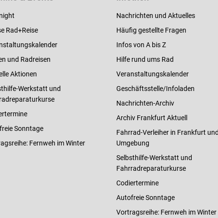
night
Nachrichten und Aktuelles
e Rad+Reise
Häufig gestellte Fragen
nstaltungskalender
Infos von A bis Z
en und Radreisen
Hilfe rund ums Rad
elle Aktionen
Veranstaltungskalender
thilfe-Werkstatt und
Geschäftsstelle/Infoladen
radreparaturkurse
Nachrichten-Archiv
ertermine
Archiv Frankfurt Aktuell
freie Sonntage
Fahrrad-Verleiher in Frankfurt un
ragsreihe: Fernweh im Winter
Umgebung
Selbsthilfe-Werkstatt und
Fahrradreparaturkurse
Codiertermine
Autofreie Sonntage
Vortragsreihe: Fernweh im Winter