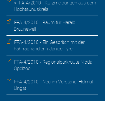
>FFA-4/2010 - Kurzmeldungen aus dem
Hochtaunuskreis
FFA-4/2010 - Baum für Harald
Braunewell
FFA-4/2010 - Ein Gespräch mit der
Fahrradhändlerin Janice Tyrer
FFA-4/2010 - Regionalparkroute Nidda 
Opelzoo
FFA-4/2010 - Neu im Vorstand: Helmut
Lingat