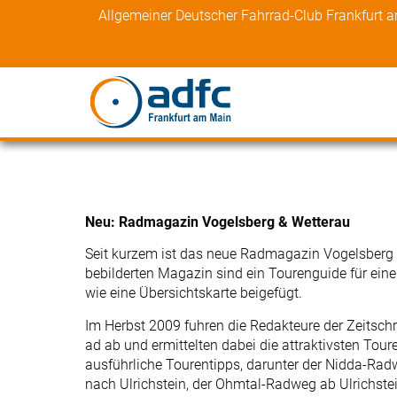
Skip
Allgemeiner Deutscher Fahrrad-Club Frankfurt 
to
content
Neu: Radmagazin Vogelsberg & Wetterau
Seit kurzem ist das neue Radmagazin Vogelsberg & 
bebilderten Magazin sind ein Tourenguide für ei
wie eine Übersichtskarte beigefügt.
Im Herbst 2009 fuhren die Redakteure der Zeitsc
ad ab und ermittelten dabei die attraktivsten Tou
ausführliche Tourentipps, darunter der Nidda-Ra
nach Ulrichstein, der Ohmtal-Radweg ab Ulrichst