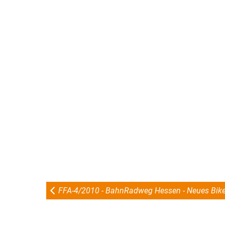
FFA-4/2010 - BahnRadweg Hessen - Neues Bikel