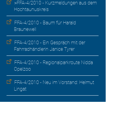
>FFA-4/2010 - Kurzmeldungen aus dem
Hochtaunuskreis
FFA-4/2010 - Baum für Harald
Braunewell
FFA-4/2010 - Ein Gespräch mit der
Fahrradhändlerin Janice Tyrer
FFA-4/2010 - Regionalparkroute Nidda 
Opelzoo
FFA-4/2010 - Neu im Vorstand: Helmut
Lingat