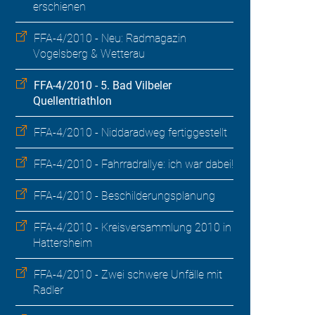
erschienen
FFA-4/2010 - Neu: Radmagazin
Vogelsberg & Wetterau
FFA-4/2010 - 5. Bad Vilbeler
Quellentriathlon
FFA-4/2010 - Niddaradweg fertiggestellt
FFA-4/2010 - Fahrradrallye: ich war dabei!
FFA-4/2010 - Beschilderungsplanung
FFA-4/2010 - Kreisversammlung 2010 in
Hattersheim
FFA-4/2010 - Zwei schwere Unfälle mit
Radler