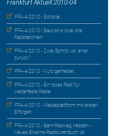
Frankfurt Aktuell 2010-04
FFA-4/2010 - Editorial
FFA-4/2010 - Baut eins zwei drei
Radstationen!
FFA-4/2010 - Zwei Schritt vor, einer
zurück?
FFA-4/2010 - Kurz gemeldet
FFA-4/2010 - Ein tolles Fest für
wetterfeste Radle
FFA-4/2010 - Meldeplattform mit ersten
Erfolgen
FFA-4/2010 - BahnRadweg Hessen -
Neues Bikeline-Radtourenbuch ist