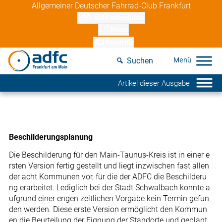
Skip
Allgemeiner Deutscher Fahrrad-Club Frankfurt
to
ADFC unterstützen
content
Presse
Newsletter
Suchen
Artikel dieser Ausgabe
Beschilderungsplanung
Die Beschilderung für den Main-Taunus-Kreis ist in einer e
rsten Version fertig gestellt und liegt inzwischen fast allen
der acht Kommunen vor, für die der ADFC die Beschilderu
ng erarbeitet. Lediglich bei der Stadt Schwalbach konnte a
ufgrund einer engen zeitlichen Vorgabe kein Termin gefun
den werden. Diese erste Version ermöglicht den Kommun
en die Beurteilung der Eignung der Standorte und geplant