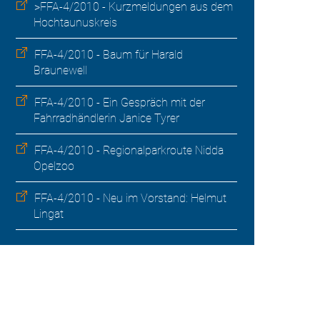
>FFA-4/2010 - Kurzmeldungen aus dem
Hochtaunuskreis
FFA-4/2010 - Baum für Harald
Braunewell
FFA-4/2010 - Ein Gespräch mit der
Fahrradhändlerin Janice Tyrer
FFA-4/2010 - Regionalparkroute Nidda 
Opelzoo
FFA-4/2010 - Neu im Vorstand: Helmut
Lingat