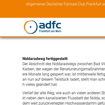
Skip
Allgemeiner Deutscher Fahrrad-Club Frankfurt 
to
content
Niddaradweg fertiggestellt
Der Abschnitt des Niddaradwegs zwischen Bad Vi
Karben, der wegen der Renaturierungsmaßnahmen
ere Monate lang gesperrt war, ist mittlerweile fert
an nun auf diesem Teilstück radelt, stellt man schn
h vieles geändert hat.
Verlief der alte Weg, wie auch an vielen anderen Ste
kt neben dem kanalisierten Flussbett der Nidda, so 
dem weit zurückverlegten Hochwasserdamm gefüh