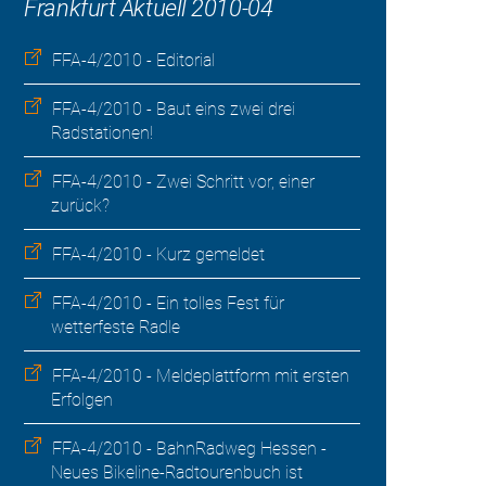
Frankfurt Aktuell 2010-04
FFA-4/2010 - Editorial
FFA-4/2010 - Baut eins zwei drei
Radstationen!
FFA-4/2010 - Zwei Schritt vor, einer
zurück?
FFA-4/2010 - Kurz gemeldet
FFA-4/2010 - Ein tolles Fest für
wetterfeste Radle
FFA-4/2010 - Meldeplattform mit ersten
Erfolgen
FFA-4/2010 - BahnRadweg Hessen -
Neues Bikeline-Radtourenbuch ist