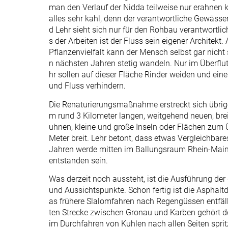
man den Verlauf der Nidda teilweise nur erahnen 
alles sehr kahl, denn der verantwortliche Gewässe
d Lehr sieht sich nur für den Rohbau verantwortli
s der Arbeiten ist der Fluss sein eigener Architek
Pflanzenvielfalt kann der Mensch selbst gar nicht 
n nächsten Jahren stetig wandeln. Nur im Überflu
hr sollen auf dieser Fläche Rinder weiden und 
und Fluss verhindern.
Die Renaturierungsmaßnahme erstreckt sich übrige
m rund 3 Kilometer langen, weitgehend neuen, brei
uhnen, kleine und große Inseln oder Flächen zum Üb
Meter breit. Lehr betont, dass etwas Vergleichbar
Jahren werde mitten im Ballungsraum Rhein-Main
entstanden sein.
Was derzeit noch aussteht, ist die Ausführung der
und Aussichtspunkte. Schon fertig ist die Asphaltd
as frühere Slalomfahren nach Regengüssen entfäll
ten Strecke zwischen Gronau und Karben gehört de
im Durchfahren von Kuhlen nach allen Seiten spr