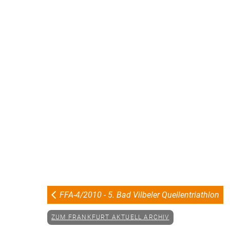
FFA-4/2010 - 5. Bad Vilbeler Quellentriathlon
ZUM FRANKFURT AKTUELL ARCHIV