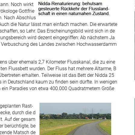
kann. Noch wirkt
rökologe Gottfrie
ch. Nach Abschlus
t. Auch die Natur lässt man einfach machen. Die erwartete
schaffen, so Lehr. Das Erscheinungsbild wird sich in de
tungsbereich wird dezent eingegriffen: Ab nächstem Ja
eine Verbuschung des Landes zwischen Hochwasserdamm
ns über ehemals 2,7 Kilometer Flusskanal, die zu eine
ten Flussbett wurden. Der Fluss hat mehrere Altarme, B
ertreten erhalten. Teilweise ist das Bett der Nidda 25
es in Deutschland kaum zu finden sein dürfte. In wenigen
 ein Paradies von etwa 400.000 Quadratmetern Größe
 geplanten Rast-
ecke, durch die d
t. Auf der gesam
r berüchtigte, be
itzende Matsch de