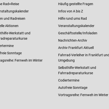
e Rad+Reise
Häufig gestellte Fragen
nstaltungskalender
Infos von A bis Z
en und Radreisen
Hilfe rund ums Rad
elle Aktionen
Veranstaltungskalender
thilfe-Werkstatt und
Geschäftsstelle/Infoladen
radreparaturkurse
Nachrichten-Archiv
ertermine
Archiv Frankfurt Aktuell
freie Sonntage
Fahrrad-Verleiher in Frankfurt un
ragsreihe: Fernweh im Winter
Umgebung
Selbsthilfe-Werkstatt und
Fahrradreparaturkurse
Codiertermine
Autofreie Sonntage
Vortragsreihe: Fernweh im Winter