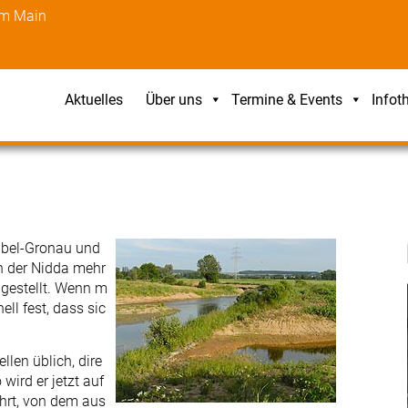
am Main
Aktuelles
Über uns
Termine & Events
Infot
lbel-Gronau und
 der Nidda mehr
iggestellt. Wenn m
ell fest, dass sic
llen üblich, dire
wird er jetzt auf
rt, von dem aus