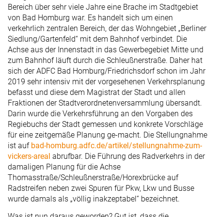
Bereich über sehr viele Jahre eine Brache im Stadtgebiet
von Bad Homburg war. Es handelt sich um einen
verkehrlich zentralen Bereich, der das Wohngebiet „Berliner
Siedlung/Gartenfeld“ mit dem Bahnhof verbindet. Die
Achse aus der Innenstadt in das Gewerbegebiet Mitte und
zum Bahnhof läuft durch die Schleußnerstraße. Daher hat
sich der ADFC Bad Homburg/Friedrichsdorf schon im Jahr
2019 sehr intensiv mit der vorgesehenen Verkehrsplanung
befasst und diese dem Magistrat der Stadt und allen
Fraktionen der Stadtverordnetenver­sammlung übersandt.
Darin wurde die Verkehrsführung an den Vorgaben des
Regiebuchs der Stadt gemessen und konkrete Vorschläge
für eine zeitgemäße Planung ge-macht. Die Stellungnahme
ist auf
bad-homburg.adfc.de/artikel/stellungnahme-zum-
vickers-areal
abrufbar. Die Führung des Rad­ver­kehrs in der
damaligen Planung für die Achse
Thomasstraße/Schleußnerstraße/Horexbrücke auf
Radstreifen neben zwei Spuren für Pkw, Lkw und Busse
wurde damals als „völlig inakzeptabel“ bezeichnet.
Was ist nun daraus geworden? Gut ist, dass die