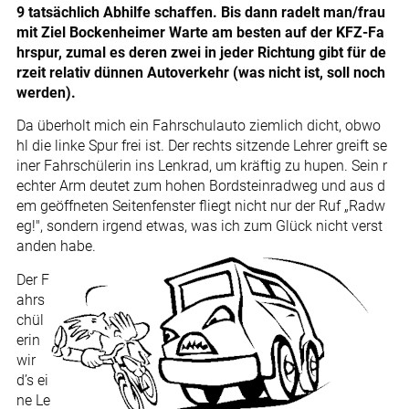
9 tatsächlich Abhilfe schaffen. Bis dann radelt man/frau
mit Ziel Bockenheimer Warte am besten auf der KFZ-Fa
hrspur, zumal es deren zwei in jeder Richtung gibt für de
rzeit relativ dünnen Autoverkehr (was nicht ist, soll noch
werden).
Da überholt mich ein Fahrschulauto ziemlich dicht, obwo
hl die linke Spur frei ist. Der rechts sitzende Lehrer greift se
iner Fahrschülerin ins Lenkrad, um kräftig zu hupen. Sein r
echter Arm deutet zum hohen Bordsteinradweg und aus d
em geöffneten Seitenfenster fliegt nicht nur der Ruf „Radw
eg!", sondern irgend etwas, was ich zum Glück nicht verst
anden habe.
Der F
ahrs
chül
erin
wir
d’s ei
ne Le