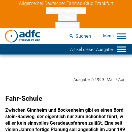
Skip
Allgemeiner Deutscher Fahrrad-Club Frankfurt
to
ADFC unterstützen
content
Presse
Newsletter
Suchen
Artikel dieser Ausgabe
Ausgabe 2/1999 Mar. / Apr.
Fahr-Schule
Zwischen Ginnheim und Bockenheim gibt es einen Bord
stein-Radweg, der eigentlich nur zum Schönhof führt, w
eil er kein sinnvolles Geradeausfahren zuläßt. Eine seit
vielen Jahren fertige Planung soll angeblich im Jahr 199