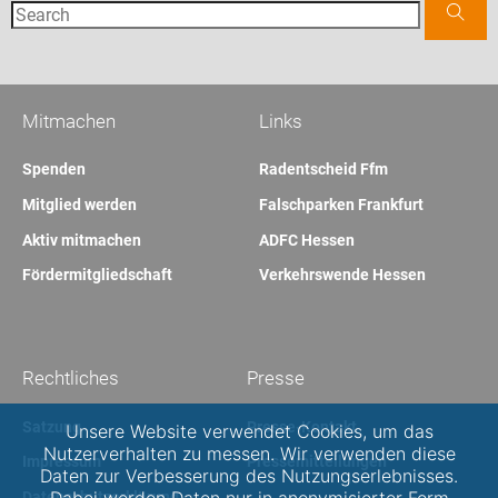
Mitmachen
Links
Spenden
Radentscheid Ffm
Mitglied werden
Falschparken Frankfurt
Aktiv mitmachen
ADFC Hessen
Fördermitgliedschaft
Verkehrswende Hessen
Rechtliches
Presse
Satzung
Presse-Kontakt
Unsere Website verwendet Cookies, um das
Nutzerverhalten zu messen. Wir verwenden diese
Impressum
Pressemitteilungen
Daten zur Verbesserung des Nutzungserlebnisses.
Datenschutzerklärung