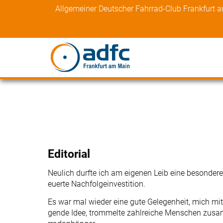
Skip
Allgemeiner Deutscher Fahrrad-Club Frankfurt 
to
content
Editorial
Neulich durfte ich am eigenen Leib eine besonde
euerte Nachfolgeinvestition.
Es war mal wieder eine gute Gelegenheit, mich mi
gende Idee, trommelte zahlreiche Menschen zusa