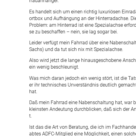
rradanhänger.
Es handelt sich um einen richtig luxuriösen Einr
ortbox und Aufhängung an der Hinterradachse. Di
Problem: am Hinterrad ist eine Spezialachse erfor
se zu beschaffen – nein, sie lag sogar bei.
Leider verfügt mein Fahrrad über eine Nabenschal
Sachs) und da tut sich nix mit Spezialachse.
Also wird jetzt die lange hinausgeschobene Ansc
ein wenig beschleunigt.
Was mich daran jedoch ein wenig stört, ist die T
er ihr technisches Unverständnis deutlich gemac
hat.
Daß mein Fahrrad eine Nabenschaltung hat, war bek
kleinsten Andeutung durchblicken, daß sich der A
t.
Ist das die Art von Beratung, die ich im Fachhande
abtes ADFC-Mitglied eine Möglichkeit, einen sol