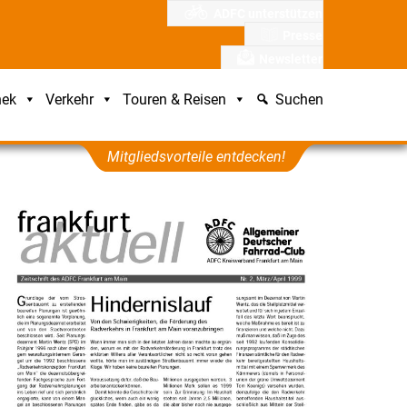
ADFC unterstützen
Presse
Newsletter
hek
Verkehr
Touren & Reisen
Suchen
Mitgliedsvorteile entdecken!