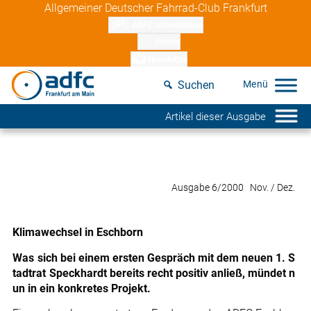
Skip
Allgemeiner Deutscher Fahrrad-Club Frankfurt
to
ADFC unterstützen
content
Presse
Newsletter
Suchen
Artikel dieser Ausgabe
Ausgabe 6/2000 Nov. / Dez.
Klimawechsel in Eschborn
Was sich bei einem ersten Gespräch mit dem neuen 1. S
tadtrat Speckhardt bereits recht positiv anließ, mündet n
un in ein konkretes Projekt.