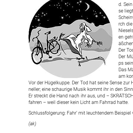
d. Sein
se lieg
Schein
rch di
Niesel
en geh
äßchen
Der Tod
Der Mü
ps sei
Das Mä
am kom
Vor der Hügelkuppe. Der Tod hat seine Sense zu
neller; eine schaurige Musik kommt ihr in den Si
Er streckt die Hand nach ihr aus, und – SKRÄTSCH
fahren – weil dieser kein Licht am Fahrrad hatte.
Schlussfolgerung: Fahr’ mit leuchtendem Beispiel 
(ak)