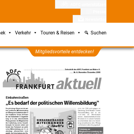
ADFC unterstützen
Presse
Newsletter
hek
Verkehr
Touren & Reisen
Suchen
Mitgliedsvorteile entdecken!