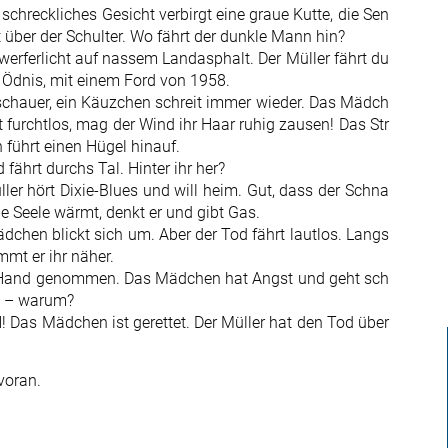
 schreckliches Gesicht verbirgt eine graue Kutte, die Sen
t über der Schulter. Wo fährt der dunkle Mann hin?
werferlicht auf nassem Landasphalt. Der Müller fährt du
e Ödnis, mit einem Ford von 1958.
schauer, ein Käuzchen schreit immer wieder. Das Mädch
t furchtlos, mag der Wind ihr Haar ruhig zausen! Das Str
 führt einen Hügel hinauf.
 fährt durchs Tal. Hinter ihr her?
ller hört Dixie-Blues und will heim. Gut, dass der Schna
ne Seele wärmt, denkt er und gibt Gas.
dchen blickt sich um. Aber der Tod fährt lautlos. Langs
mt er ihr näher.
r Hand genommen. Das Mädchen hat Angst und geht sch
nn – warum?
! Das Mädchen ist gerettet. Der Müller hat den Tod über
voran.