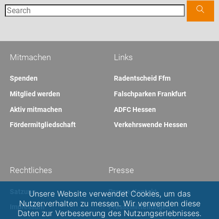
Mitmachen
Links
Spenden
Radentscheid Ffm
Mitglied werden
Falschparken Frankfurt
Aktiv mitmachen
ADFC Hessen
Fördermitgliedschaft
Verkehrswende Hessen
Rechtliches
Presse
Satzung
Presse-Kontakt
Unsere Website verwendet Cookies, um das
Nutzerverhalten zu messen. Wir verwenden diese
Impressum
Pressemitteilungen
Daten zur Verbesserung des Nutzungserlebnisses.