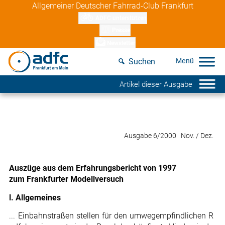
Skip
Allgemeiner Deutscher Fahrrad-Club Frankfurt
to
ADFC unterstützen
content
Presse
Newsletter
Suchen
Artikel dieser Ausgabe
Ausgabe 6/2000 Nov. / Dez.
Auszüge aus dem Erfahrungsbericht von 1997
zum Frankfurter Modellversuch
l. Allgemeines
... Einbahnstraßen stellen für den umwegempfindlichen R