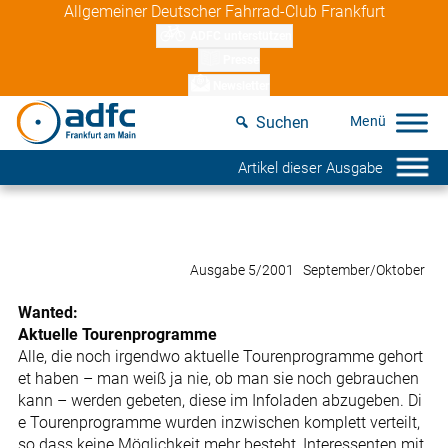
Skip
Allgemeiner Deutscher Fahrrad-Club Frankfurt
to
ADFC unterstützen
content
Presse
Newsletter
Suchen
Artikel dieser Ausgabe
Ausgabe 5/2001 September/Oktober
Wanted:
Aktuelle Tourenprogramme
Alle, die noch irgendwo aktuelle Tourenprogramme gehort
et haben – man weiß ja nie, ob man sie noch gebrauchen
kann – werden gebeten, diese im Infoladen abzugeben. Di
e Tourenprogramme wurden inzwischen komplett verteilt,
so dass keine Möglichkeit mehr besteht, Interessenten mit