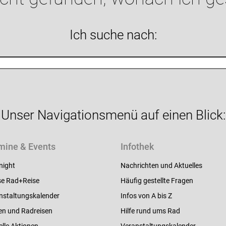
Ich suche nach:
Unser Navigationsmenü auf einen Blick:
mine & Events
Infothek
night
Nachrichten und Aktuelles
e Rad+Reise
Häufig gestellte Fragen
nstaltungskalender
Infos von A bis Z
en und Radreisen
Hilfe rund ums Rad