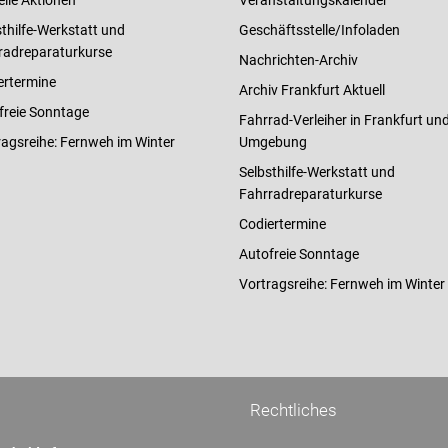
elle Aktionen
Veranstaltungskalender
thilfe-Werkstatt und
Geschäftsstelle/Infoladen
radreparaturkurse
Nachrichten-Archiv
ertermine
Archiv Frankfurt Aktuell
freie Sonntage
Fahrrad-Verleiher in Frankfurt un
ragsreihe: Fernweh im Winter
Umgebung
Selbsthilfe-Werkstatt und
Fahrradreparaturkurse
Codiertermine
Autofreie Sonntage
Vortragsreihe: Fernweh im Winter
Rechtliches