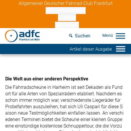
Skip
Allgemeiner Deutscher Fahrrad-Club Frankfurt
to
ADFC unterstützen
content
Presse
Newsletter
Suchen
Artikel dieser Ausgabe
Die Welt aus einer anderen Perspektive
Die Fahrradscheune in Harheim ist seit Dekaden als Fund
ort für alle Arten von Spezialrädern etabliert. Nachdem es
schon immer möglich war, verschiedenste Liegeräder für
Probefahrten auszuleihen, hat sich Uli Caspari für diese S
aison neue Testmöglichkeiten einfallen lassen. An verschi
edenen Terminen bietet die Scheune einer kleinen Gruppe
eine einstündige kostenlose Schnuppertour, die die Vorzü